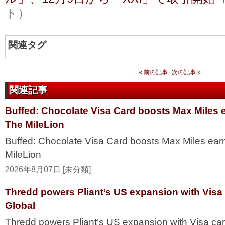
ト）
関連タグ
« 前の記事
次の記事 »
関連記事
Buffed: Chocolate Visa Card boosts Max Miles 
The MileLion
Buffed: Chocolate Visa Card boosts Max Miles ea
MileLion
2026年8月07日 [未分類]
Thredd powers Pliant’s US expansion with Visa
Global
Thredd powers Pliant’s US expansion with Visa ca