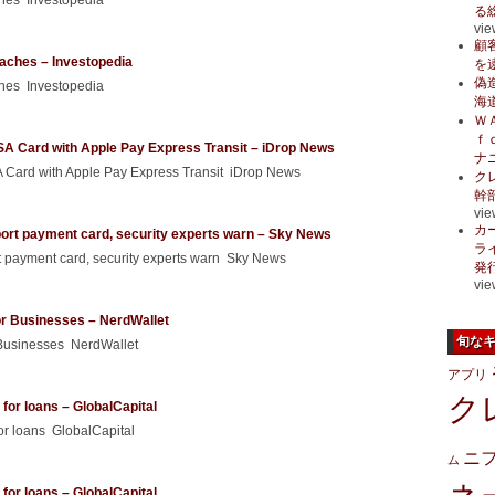
ches Investopedia
る
vie
顧
eaches – Investopedia
を
偽
ches Investopedia
海
Ｗ
ｆ
SA Card with Apple Pay Express Transit – iDrop News
ナ
 Card with Apple Pay Express Transit iDrop News
ク
幹
vie
カ
port payment card, security experts warn – Sky News
ラ
rt payment card, security experts warn Sky News
発
vie
or Businesses – NerdWallet
旬な
 Businesses NerdWallet
アプリ
ク
or loans – GlobalCapital
r loans GlobalCapital
ニ
ム
or loans – GlobalCapital