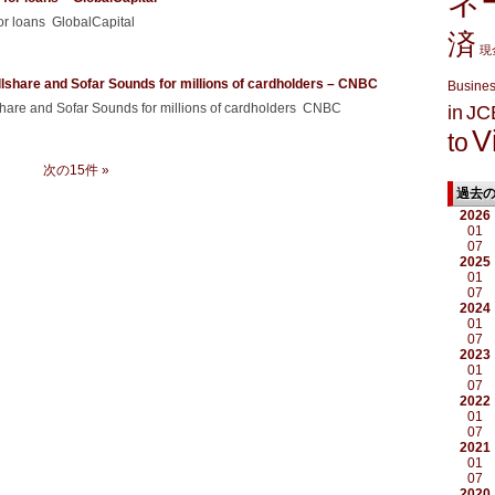
ネ
r loans GlobalCapital
済
現
llshare and Sofar Sounds for millions of cardholders – CNBC
Busine
lshare and Sofar Sounds for millions of cardholders CNBC
in
JC
V
to
次の15件 »
過去
2026
01
07
2025
01
07
2024
01
07
2023
01
07
2022
01
07
2021
01
07
2020