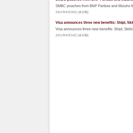
SMBC poaches from BNP Paribas and Mizuho fo
2021年9月28日 [未分類]
Visa announces three new benefits: Shipt, Ski
Visa announces three new benefits: Shipt, Skil
2021年9月24日 [未分類]