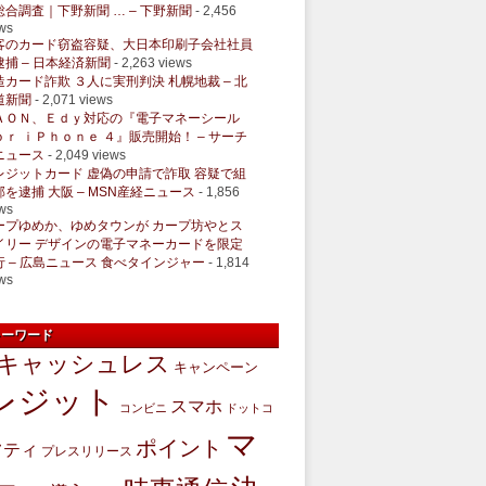
総合調査｜下野新聞 … – 下野新聞
- 2,456
ws
客のカード窃盗容疑、大日本印刷子会社社員
逮捕 – 日本経済新聞
- 2,263 views
造カード詐欺 ３人に実刑判決 札幌地裁 – 北
道新聞
- 2,071 views
ＡＯＮ、Ｅｄｙ対応の『電子マネーシール
ｏｒ ｉＰｈｏｎｅ ４』販売開始！ – サーチ
ニュース
- 2,049 views
レジットカード 虚偽の申請で詐取 容疑で組
部を逮捕 大阪 – MSN産経ニュース
- 1,856
ws
ープゆめか、ゆめタウンが カープ坊やとス
イリー デザインの電子マネーカードを限定
行 – 広島ニュース 食べタインジャー
- 1,814
ws
キーワード
キャッシュレス
キャンペーン
レジット
スマホ
コンビニ
ドットコ
マ
ポイント
フティ
プレスリリース