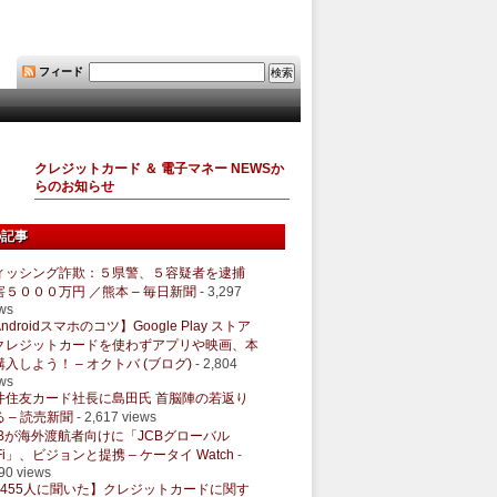
フィード
クレジットカード ＆ 電子マネー NEWSか
らのお知らせ
の記事
ィッシング詐欺：５県警、５容疑者を逮捕
害５０００万円 ／熊本 – 毎日新聞
- 3,297
ws
ndroidスマホのコツ】Google Play ストア
クレジットカードを使わずアプリや映画、本
購入しよう！ – オクトバ (ブログ)
- 2,804
ws
井住友カード社長に島田氏 首脳陣の若返り
 – 読売新聞
- 2,617 views
CBが海外渡航者向けに「JCBグローバル
Fi」、ビジョンと提携 – ケータイ Watch
-
90 views
1455人に聞いた】クレジットカードに関す