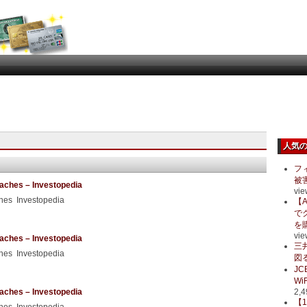
人気
フ
被
eaches – Investopedia
vie
ches Investopedia
【A
で
を
vie
eaches – Investopedia
三
ches Investopedia
図る
J
Wi
eaches – Investopedia
2,4
【