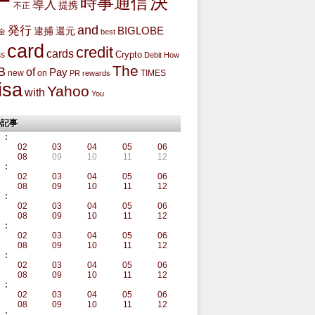
ー
決
時事通信
導入
提携
不正
and
発行
BIGLOBE
還元
逮捕
金
best
card
credit
cards
Crypto
ss
Debit
How
The
B
of
Pay
new
on
TIMES
PR
rewards
isa
Yahoo
with
You
の記事
:
02
03
04
05
06
08
09
10
11
12
:
02
03
04
05
06
08
09
10
11
12
:
02
03
04
05
06
08
09
10
11
12
:
02
03
04
05
06
08
09
10
11
12
:
02
03
04
05
06
08
09
10
11
12
:
02
03
04
05
06
08
09
10
11
12
: