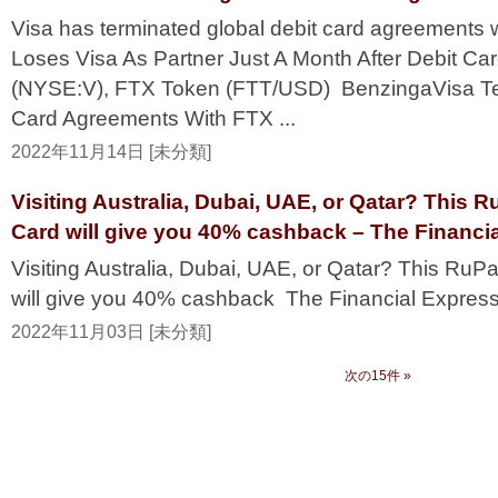
Visa has terminated global debit card agreement
Loses Visa As Partner Just A Month After Debit Car
(NYSE:V), FTX Token (FTT/USD) BenzingaVisa Ter
Card Agreements With FTX ...
2022年11月14日 [未分類]
Visiting Australia, Dubai, UAE, or Qatar? This 
Card will give you 40% cashback – The Financi
Visiting Australia, Dubai, UAE, or Qatar? This RuP
will give you 40% cashback The Financial Expres
2022年11月03日 [未分類]
次の15件 »