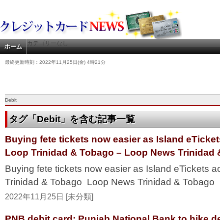
カテゴリーなし
ホーム
最終更新時刻：2022年11月25日(金) 4時21分
Debit
タグ「Debit」を含む記事一覧
Buying fete tickets now easier as Island eTicket
Loop Trinidad & Tobago – Loop News Trinidad
Buying fete tickets now easier as Island eTickets a
Trinidad & Tobago Loop News Trinidad & Tobago
2022年11月25日 [未分類]
PNB debit card: Punjab National Bank to hike de