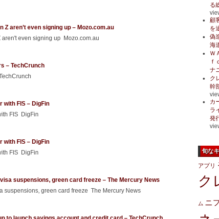
る
vie
顧
Gen Z aren’t even signing up – Mozo.com.au
を
偽
n Z aren't even signing up Mozo.com.au
海
Ｗ
ｆ
ors – TechCrunch
ナ
s TechCrunch
ク
幹
vie
カ
r with FIS – DigFin
ラ
with FIS DigFin
発
vie
r with FIS – DigFin
旬な
with FIS DigFin
アプリ
ク
 visa suspensions, green card freeze – The Mercury News
isa suspensions, green card freeze The Mercury News
ニ
ム
 up to launch savings account and credit card – TechCrunch