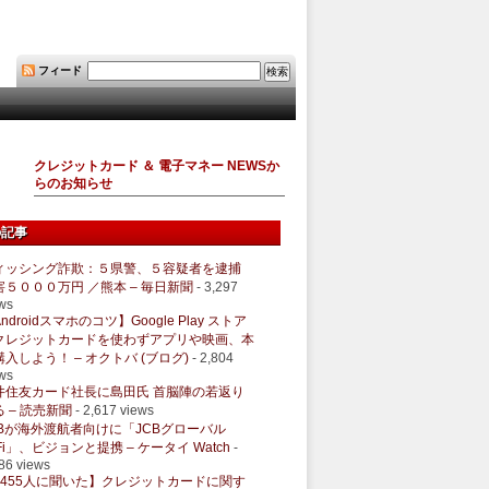
フィード
クレジットカード ＆ 電子マネー NEWSか
らのお知らせ
の記事
ィッシング詐欺：５県警、５容疑者を逮捕
害５０００万円 ／熊本 – 毎日新聞
- 3,297
ws
ndroidスマホのコツ】Google Play ストア
クレジットカードを使わずアプリや映画、本
購入しよう！ – オクトバ (ブログ)
- 2,804
ws
井住友カード社長に島田氏 首脳陣の若返り
 – 読売新聞
- 2,617 views
CBが海外渡航者向けに「JCBグローバル
Fi」、ビジョンと提携 – ケータイ Watch
-
86 views
1455人に聞いた】クレジットカードに関す