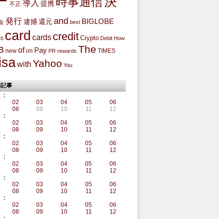
ー
決
時事通信
導入
提携
不正
and
発行
BIGLOBE
還元
逮捕
金
best
card
credit
cards
Crypto
ss
Debit
How
The
B
of
Pay
new
on
TIMES
PR
rewards
isa
Yahoo
with
You
の記事
:
02
03
04
05
06
08
09
10
11
12
:
02
03
04
05
06
08
09
10
11
12
:
02
03
04
05
06
08
09
10
11
12
:
02
03
04
05
06
08
09
10
11
12
:
02
03
04
05
06
08
09
10
11
12
:
02
03
04
05
06
08
09
10
11
12
: