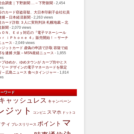
総合調査｜下野新聞 … – 下野新聞
- 2,454
ws
客のカード窃盗容疑、大日本印刷子会社社員
逮捕 – 日本経済新聞
- 2,263 views
造カード詐欺 ３人に実刑判決 札幌地裁 – 北
道新聞
- 2,070 views
ＡＯＮ、Ｅｄｙ対応の『電子マネーシール
ｏｒ ｉＰｈｏｎｅ ４』販売開始！ – サーチ
ニュース
- 2,049 views
レジットカード 虚偽の申請で詐取 容疑で組
部を逮捕 大阪 – MSN産経ニュース
- 1,855
ws
ープゆめか、ゆめタウンが カープ坊やとス
イリー デザインの電子マネーカードを限定
行 – 広島ニュース 食べタインジャー
- 1,814
ws
キーワード
キャッシュレス
キャンペーン
レジット
スマホ
コンビニ
ドットコ
マ
ポイント
フティ
プレスリリース