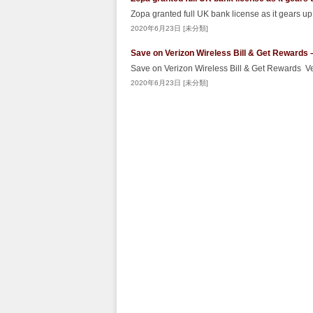
Zopa granted full UK bank license as it gears u
2020年6月23日 [未分類]
Save on Verizon Wireless Bill & Get Rewards
Save on Verizon Wireless Bill & Get Rewards 
2020年6月23日 [未分類]