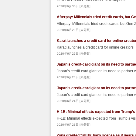
How Do Credit Cards Work? Investopedia
2020年6月30日 [未分類]
Afterpay: Millennials tried credit cards, but 
Afterpay: Millennials tried credit cards, but Ge
2020年6月29日 [未分類]
Karat launches a credit card for online creat
Karat launches a credit card for online creator
2020年6月25日 [未分類]
Japan’s credit-card giant on its need to partne
Japan’s credit-card giant on its need to partner 
2020年6月24日 [未分類]
Japan’s credit-card giant on its need to partne
Japan’s credit-card giant on its need to partner 
2020年6月24日 [未分類]
H-1B: Minimal effects expected from Trump’s
H-1B: Minimal effects expected from Trump’s v
2020年6月23日 [未分類]
Zopa granted full UK bank license as it gears