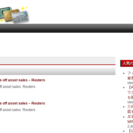
人気
フ
被
s off asset sales – Reuters
vie
ff asset sales Reuters
【A
で
を
vie
s off asset sales – Reuters
三
ff asset sales Reuters
図る
J
Wi
2,4
【