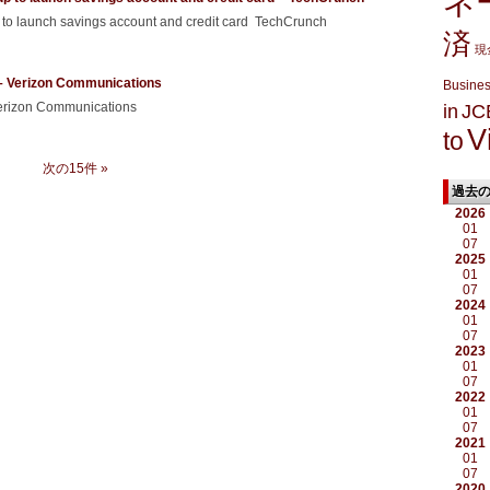
ネ
p to launch savings account and credit card TechCrunch
済
現
 – Verizon Communications
Busine
Verizon Communications
in
JC
V
to
次の15件 »
過去
2026
01
07
2025
01
07
2024
01
07
2023
01
07
2022
01
07
2021
01
07
2020