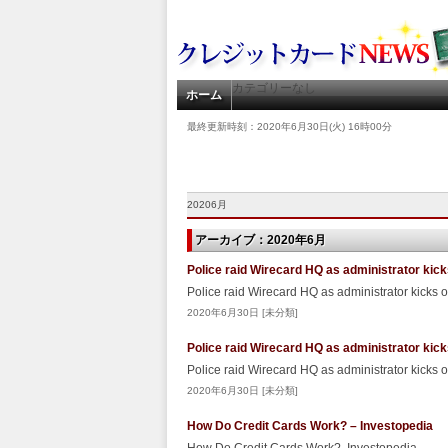
カテゴリーなし
ホーム
最終更新時刻：2020年6月30日(火) 16時00分
20206月
アーカイブ：2020年6月
Police raid Wirecard HQ as administrator kick
Police raid Wirecard HQ as administrator kicks o
2020年6月30日 [未分類]
Police raid Wirecard HQ as administrator kick
Police raid Wirecard HQ as administrator kicks o
2020年6月30日 [未分類]
How Do Credit Cards Work? – Investopedia