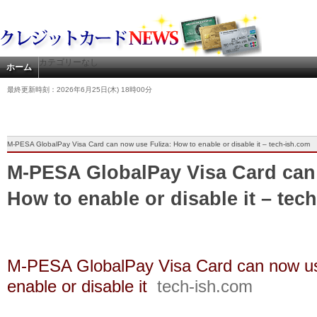
カテゴリーなし
ホーム
最終更新時刻：2026年6月25日(木) 18時00分
M-PESA GlobalPay Visa Card can now use Fuliza: How to enable or disable it – tech-ish.com
M-PESA GlobalPay Visa Card can
How to enable or disable it – tec
M-PESA GlobalPay Visa Card can now us
enable or disable it
tech-ish.com