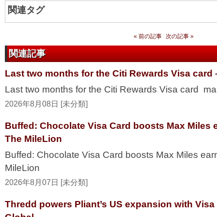
関連タグ
« 前の記事
次の記事 »
関連記事
Last two months for the Citi Rewards Visa card
Last two months for the Citi Rewards Visa card ma
2026年8月08日 [未分類]
Buffed: Chocolate Visa Card boosts Max Miles 
The MileLion
Buffed: Chocolate Visa Card boosts Max Miles ea
MileLion
2026年8月07日 [未分類]
Thredd powers Pliant’s US expansion with Visa