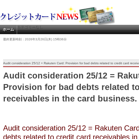
カテゴリーなし
ホーム
最終更新時刻：2026年3月26日(木) 15時36分
Audit consideration 25/12 = Rakuten Card: Provision for bad debts related to credit card rece
Audit consideration 25/12 = Raku
Provision for bad debts related to
receivables in the card busines
Audit consideration 25/12 = Rakuten Card
debts related to credit card receivables in