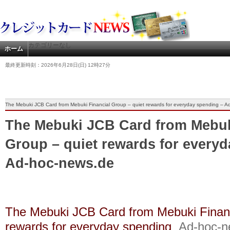
カテゴリーなし
ホーム
最終更新時刻：2026年6月28日(日) 12時27分
The Mebuki JCB Card from Mebuki Financial Group – quiet rewards for everyday spending – 
The Mebuki JCB Card from Mebuk
Group – quiet rewards for every
Ad-hoc-news.de
The Mebuki JCB Card from Mebuki Financ
rewards for everyday spending
Ad-hoc-n