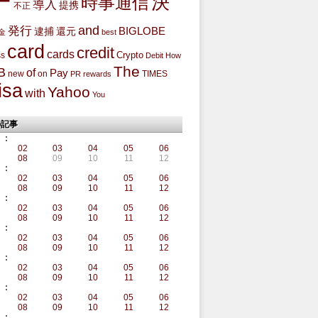
ー
決
時事通信
導入
提携
不正
and
発行
BIGLOBE
還元
逮捕
金
best
card
credit
cards
Crypto
ss
Debit
How
The
B
of
Pay
new
on
TIMES
PR
rewards
isa
Yahoo
with
You
の記事
:
02
03
04
05
06
08
09
10
11
12
:
02
03
04
05
06
08
09
10
11
12
:
02
03
04
05
06
08
09
10
11
12
:
02
03
04
05
06
08
09
10
11
12
:
02
03
04
05
06
08
09
10
11
12
:
02
03
04
05
06
08
09
10
11
12
: