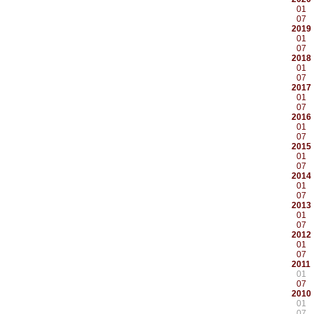
01
07
2019
01
07
2018
01
07
2017
01
07
2016
01
07
2015
01
07
2014
01
07
2013
01
07
2012
01
07
2011
01
07
2010
01
07