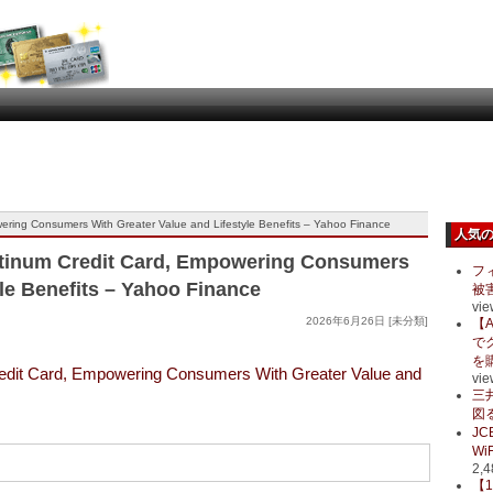
ing Consumers With Greater Value and Lifestyle Benefits – Yahoo Finance
人気
tinum Credit Card, Empowering Consumers
フ
yle Benefits – Yahoo Finance
被
vie
2026年6月26日 [未分類]
【A
で
を
dit Card, Empowering Consumers With Greater Value and
vie
三
図る
J
Wi
2,4
【