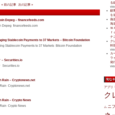
る
« 前の記事
次の記事 »
vie
顧
を
偽
ecoin Depeg – financefeeds.com
海
oin Depeg financefeeds.com
Ｗ
ｆ
ナ
ging Stablecoin Payments to 37 Markets – Bitcoin Foundation
ク
幹
ng Stablecoin Payments to 37 Markets Bitcoin Foundation
vie
カ
ラ
urities.io
発
rities.io
vie
旬な
h Rain – Cryptonews.net
 Rain Cryptonews.net
アプリ
ク
h Rain – Crypto News
 Rain Crypto News
ニ
ム