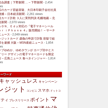
総合調査｜下野新聞 … – 下野新聞
- 2,454
ws
客のカード窃盗容疑、大日本印刷子会社社員
逮捕 – 日本経済新聞
- 2,261 views
造カード詐欺 ３人に実刑判決 札幌地裁 – 北
道新聞
- 2,070 views
ＡＯＮ、Ｅｄｙ対応の『電子マネーシール
ｏｒ ｉＰｈｏｎｅ ４』販売開始！ – サーチ
ニュース
- 2,049 views
レジットカード 虚偽の申請で詐取 容疑で組
部を逮捕 大阪 – MSN産経ニュース
- 1,854
ws
ープゆめか、ゆめタウンが カープ坊やとス
イリー デザインの電子マネーカードを限定
行 – 広島ニュース 食べタインジャー
- 1,814
ws
キーワード
キャッシュレス
キャンペーン
レジット
スマホ
コンビニ
ドットコ
マ
ポイント
フティ
プレスリリース