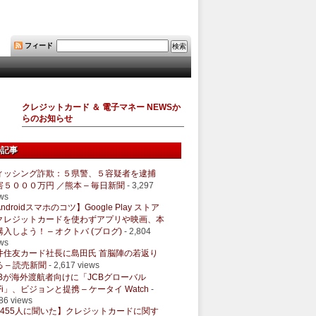
フィード
クレジットカード ＆ 電子マネー NEWSか
らのお知らせ
の記事
ィッシング詐欺：５県警、５容疑者を逮捕
害５０００万円 ／熊本 – 毎日新聞
- 3,297
ws
ndroidスマホのコツ】Google Play ストア
クレジットカードを使わずアプリや映画、本
購入しよう！ – オクトバ (ブログ)
- 2,804
ws
井住友カード社長に島田氏 首脳陣の若返り
 – 読売新聞
- 2,617 views
CBが海外渡航者向けに「JCBグローバル
Fi」、ビジョンと提携 – ケータイ Watch
-
86 views
1455人に聞いた】クレジットカードに関す