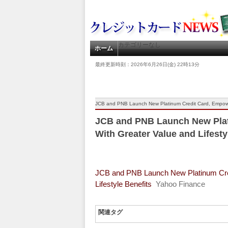
カテゴリーなし
ホーム
最終更新時刻：2026年6月26日(金) 22時13分
JCB and PNB Launch New Platinum Credit Card, Empower
JCB and PNB Launch New Pla
With Greater Value and Lifest
JCB and PNB Launch New Platinum Cre
Lifestyle Benefits
Yahoo Finance
関連タグ