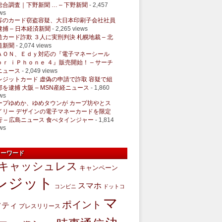
総合調査｜下野新聞 … – 下野新聞
- 2,457
ws
客のカード窃盗容疑、大日本印刷子会社社員
逮捕 – 日本経済新聞
- 2,265 views
造カード詐欺 ３人に実刑判決 札幌地裁 – 北
道新聞
- 2,074 views
ＡＯＮ、Ｅｄｙ対応の『電子マネーシール
ｏｒ ｉＰｈｏｎｅ ４』販売開始！ – サーチ
ニュース
- 2,049 views
レジットカード 虚偽の申請で詐取 容疑で組
部を逮捕 大阪 – MSN産経ニュース
- 1,860
ws
ープゆめか、ゆめタウンが カープ坊やとス
イリー デザインの電子マネーカードを限定
行 – 広島ニュース 食べタインジャー
- 1,814
ws
キーワード
キャッシュレス
キャンペーン
レジット
スマホ
コンビニ
ドットコ
マ
ポイント
フティ
プレスリリース