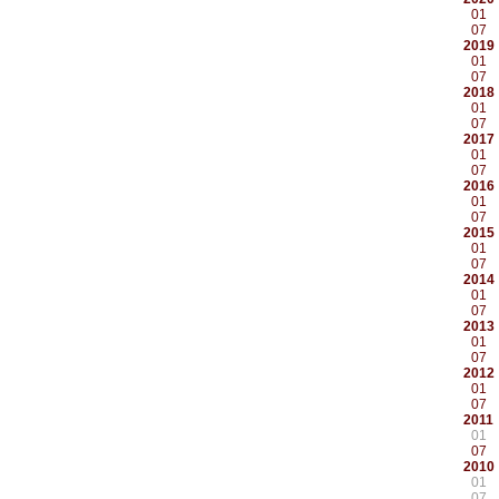
01
07
2019
01
07
2018
01
07
2017
01
07
2016
01
07
2015
01
07
2014
01
07
2013
01
07
2012
01
07
2011
01
07
2010
01
07