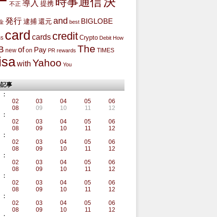
ー
決
時事通信
導入
提携
不正
and
発行
BIGLOBE
還元
逮捕
金
best
card
credit
cards
Crypto
ss
Debit
How
The
B
of
Pay
new
on
TIMES
PR
rewards
isa
Yahoo
with
You
の記事
:
02
03
04
05
06
08
09
10
11
12
:
02
03
04
05
06
08
09
10
11
12
:
02
03
04
05
06
08
09
10
11
12
:
02
03
04
05
06
08
09
10
11
12
:
02
03
04
05
06
08
09
10
11
12
:
02
03
04
05
06
08
09
10
11
12
: