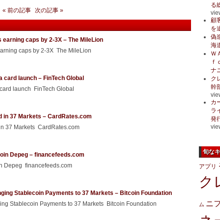
る
« 前の記事
次の記事 »
vie
顧
を
偽
 earning caps by 2-3X – The MileLion
海
earning caps by 2-3X The MileLion
Ｗ
ｆ
ナ
a card launch – FinTech Global
ク
幹
 card launch FinTech Global
vie
カ
ラ
d in 37 Markets – CardRates.com
発
vie
 in 37 Markets CardRates.com
旬な
ecoin Depeg – financefeeds.com
oin Depeg financefeeds.com
アプリ
ク
ging Stablecoin Payments to 37 Markets – Bitcoin Foundation
ニ
ng Stablecoin Payments to 37 Markets Bitcoin Foundation
ム