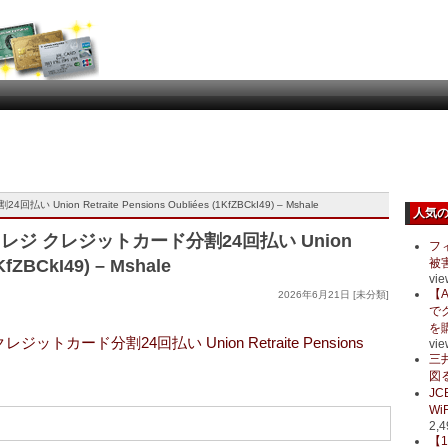
n Retraite Pensions Oubliées (1KfZBCkI49) – Mshale
人気
レジ クレジットカード分割24回払い Union
フ
KfZBCkI49) – Mshale
被
vie
【A
2026年6月21日 [未分類]
で
を
トカード分割24回払い Union Retraite Pensions
vie
三
図る
J
Wi
2,4
【