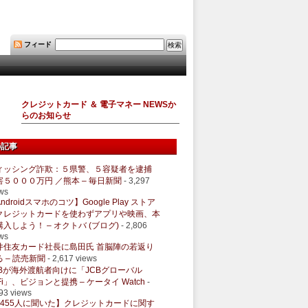
フィード
クレジットカード ＆ 電子マネー NEWSか
らのお知らせ
の記事
ィッシング詐欺：５県警、５容疑者を逮捕
害５０００万円 ／熊本 – 毎日新聞
- 3,297
ws
ndroidスマホのコツ】Google Play ストア
クレジットカードを使わずアプリや映画、本
購入しよう！ – オクトバ (ブログ)
- 2,806
ws
井住友カード社長に島田氏 首脳陣の若返り
 – 読売新聞
- 2,617 views
CBが海外渡航者向けに「JCBグローバル
Fi」、ビジョンと提携 – ケータイ Watch
-
93 views
1455人に聞いた】クレジットカードに関す