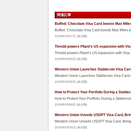
関連記事
Buffed: Chocolate Visa Card boosts Max Miles
Buffed: Chocolate Visa Card boosts Max Miles 
2026年8月07日 [未分類]
Thredd powers Pliant’s US expansion with Vis
Thredd powers Pliant’s US expansion with Visa
2026年8月06日 [未分類]
Western Union Launches Stablecoin Visa Car
Western Union Launches Stablecoin Visa Card
2026年8月06日 [未分類]
How to Protect Your Portfolio During a Stabl
How to Protect Your Portfolio During a Stablec
2026年8月06日 [未分類]
Western Union Unveils USDPT Visa Card, Brin
Western Union Unveils USDPT Visa Card, Bringi
2026年8月05日 [未分類]