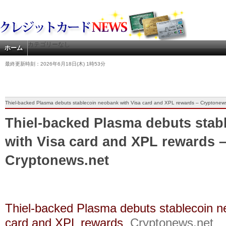
カテゴリーなし
ホーム
最終更新時刻：2026年6月18日(木) 1時53分
Thiel-backed Plasma debuts stablecoin neobank with Visa card and XPL rewards – Cryptonew
Thiel-backed Plasma debuts stab
with Visa card and XPL rewards 
Cryptonews.net
Thiel-backed Plasma debuts stablecoin n
card and XPL rewards
Cryptonews.net