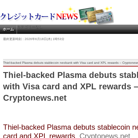
カテゴリーなし
ホーム
最終更新時刻：2026年6月18日(木) 1時53分
Thiel-backed Plasma debuts stablecoin neobank with Visa card and XPL rewards – Cryptonew
Thiel-backed Plasma debuts stab
with Visa card and XPL rewards 
Cryptonews.net
Thiel-backed Plasma debuts stablecoin n
card and XPL rewards
Cryptonews.net