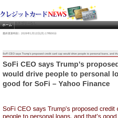
カテゴリーなし
ホーム
最終更新時刻：2026年1月12日(月) 17時00分
SoFi CEO says Trump’s proposed credit card cap would drive people to personal loans, and th
SoFi CEO says Trump’s proposed 
would drive people to personal lo
good for SoFi – Yahoo Finance
SoFi CEO says Trump's proposed credit c
people to personal loans, and that's good