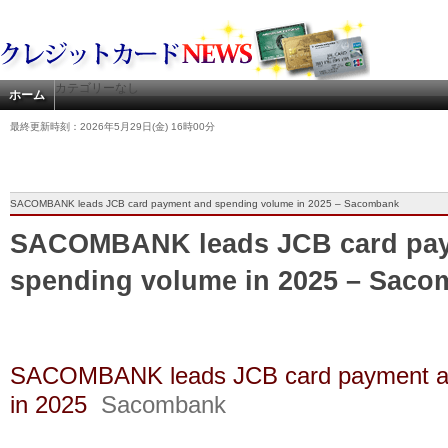
カテゴリーなし
ホーム
最終更新時刻：2026年5月29日(金) 16時00分
SACOMBANK leads JCB card payment and spending volume in 2025 – Sacombank
SACOMBANK leads JCB card pa
spending volume in 2025 – Sac
SACOMBANK leads JCB card payment an
in 2025
Sacombank