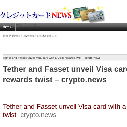
カテゴリーなし
ホーム
最終更新時刻：2026年6月4日(木) 1時17分
Tether and Fasset unveil Visa card with a Gold rewards twist – crypto.news
Tether and Fasset unveil Visa car
rewards twist – crypto.news
Tether and Fasset unveil Visa card with 
twist
crypto.news