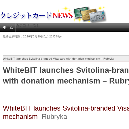
カテゴリーなし
ホーム
最終更新時刻：2026年5月30日(土) 22時48分
WhiteBIT launches Svitolina-branded Visa card with donation mechanism – Rubryka
WhiteBIT launches Svitolina-bra
with donation mechanism – Rubr
WhiteBIT launches Svitolina-branded Visa
mechanism
Rubryka