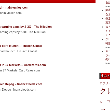
る
vie
rd – mainlymiles.com
顧
 mainlymiles.com
を
偽
海
 earning caps by 2-3X – The MileLion
Ｗ
ｆ
earning caps by 2-3X The MileLion
ナ
ク
幹
a card launch – FinTech Global
vie
カ
 card launch FinTech Global
ラ
発
vie
d in 37 Markets – CardRates.com
 in 37 Markets CardRates.com
旬な
アプリ
ecoin Depeg – financefeeds.com
ク
oin Depeg financefeeds.com
ニ
ム