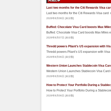
関連記事
Last two months for the Citi Rewards Visa ca
Last two months for the Citi Rewards Visa card
2026年8月08日 [未分類]
Buffed: Chocolate Visa Card boosts Max Miles
Buffed: Chocolate Visa Card boosts Max Miles 
2026年8月07日 [未分類]
Thredd powers Pliant’s US expansion with Vis
Thredd powers Pliant’s US expansion with Visa
2026年8月06日 [未分類]
Western Union Launches Stablecoin Visa Car
Western Union Launches Stablecoin Visa Card
2026年8月06日 [未分類]
How to Protect Your Portfolio During a Stabl
How to Protect Your Portfolio During a Stablec
2026年8月06日 [未分類]