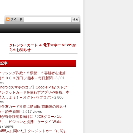
フィード
クレジットカード ＆ 電子マネー NEWSか
らのお知らせ
の記事
ィッシング詐欺：５県警、５容疑者を逮捕
害５０００万円 ／熊本 – 毎日新聞
- 3,301
ws
ndroidスマホのコツ】Google Play ストア
クレジットカードを使わずアプリや映画、本
購入しよう！ – オクトバ (ブログ)
- 2,806
ws
井住友カード社長に島田氏 首脳陣の若返り
 – 読売新聞
- 2,617 views
CBが海外渡航者向けに「JCBグローバル
Fi」、ビジョンと提携 – ケータイ Watch
-
97 views
1455人に聞いた】クレジットカードに関す