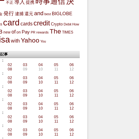
ー
決
時事通信
導入
提携
不正
and
発行
BIGLOBE
還元
逮捕
金
best
card
credit
cards
Crypto
ss
Debit
How
The
B
of
Pay
new
on
TIMES
PR
rewards
isa
Yahoo
with
You
の記事
:
02
03
04
05
06
08
09
10
11
12
:
02
03
04
05
06
08
09
10
11
12
:
02
03
04
05
06
08
09
10
11
12
:
02
03
04
05
06
08
09
10
11
12
:
02
03
04
05
06
08
09
10
11
12
:
02
03
04
05
06
08
09
10
11
12
: