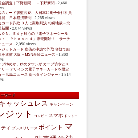
総合調査｜下野新聞 … – 下野新聞
- 2,460
ws
客のカード窃盗容疑、大日本印刷子会社社員
逮捕 – 日本経済新聞
- 2,265 views
造カード詐欺 ３人に実刑判決 札幌地裁 – 北
道新聞
- 2,074 views
ＡＯＮ、Ｅｄｙ対応の『電子マネーシール
ｏｒ ｉＰｈｏｎｅ ４』販売開始！ – サーチ
ニュース
- 2,050 views
レジットカード 虚偽の申請で詐取 容疑で組
部を逮捕 大阪 – MSN産経ニュース
- 1,863
ws
ープゆめか、ゆめタウンが カープ坊やとス
イリー デザインの電子マネーカードを限定
行 – 広島ニュース 食べタインジャー
- 1,814
ws
キーワード
キャッシュレス
キャンペーン
レジット
スマホ
コンビニ
ドットコ
マ
ポイント
フティ
プレスリリース