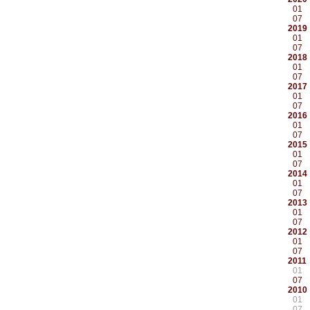
01
07
2019
01
07
2018
01
07
2017
01
07
2016
01
07
2015
01
07
2014
01
07
2013
01
07
2012
01
07
2011
01
07
2010
01
07