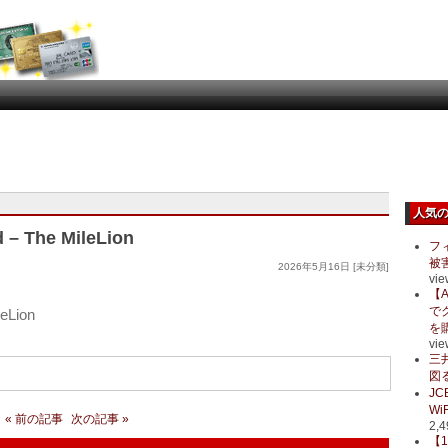
人気
d – The MileLion
フ
被
2026年5月16日 [未分類]
vie
【A
で
leLion
を
vie
三
図る
J
Wi
« 前の記事
次の記事 »
2,4
【