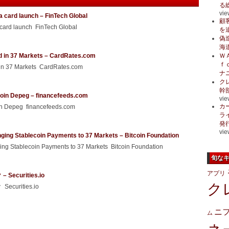
る
vie
a card launch – FinTech Global
顧
 card launch FinTech Global
を
偽
海
d in 37 Markets – CardRates.com
Ｗ
ｆ
 in 37 Markets CardRates.com
ナ
ク
幹
ecoin Depeg – financefeeds.com
vie
カ
oin Depeg financefeeds.com
ラ
発
vie
ging Stablecoin Payments to 37 Markets – Bitcoin Foundation
ng Stablecoin Payments to 37 Markets Bitcoin Foundation
旬な
アプリ
urities.io
ク
rities.io
ニ
ム