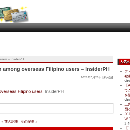
 users – InsiderPH
人気
n among overseas Filipino users – InsiderPH
フ
被
2026年5月20日 [未分類]
vie
【A
で
verseas Filipino users
InsiderPH
を
vie
三
図る
J
Wi
« 前の記事
次の記事 »
2,4
【