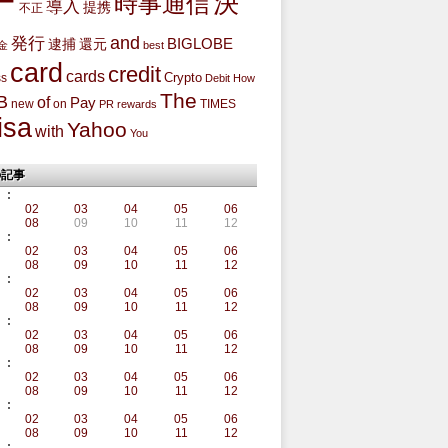
ー
決
時事通信
導入
提携
不正
and
発行
BIGLOBE
還元
逮捕
金
best
card
credit
cards
Crypto
ss
Debit
How
The
B
of
Pay
new
on
TIMES
PR
rewards
isa
Yahoo
with
You
の記事
:
02
03
04
05
06
08
09
10
11
12
:
02
03
04
05
06
08
09
10
11
12
:
02
03
04
05
06
08
09
10
11
12
:
02
03
04
05
06
08
09
10
11
12
:
02
03
04
05
06
08
09
10
11
12
:
02
03
04
05
06
08
09
10
11
12
: