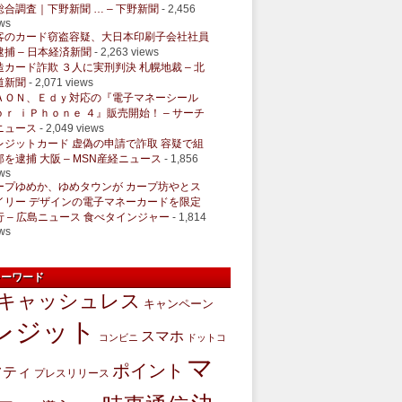
総合調査｜下野新聞 … – 下野新聞
- 2,456
ws
客のカード窃盗容疑、大日本印刷子会社社員
逮捕 – 日本経済新聞
- 2,263 views
造カード詐欺 ３人に実刑判決 札幌地裁 – 北
道新聞
- 2,071 views
ＡＯＮ、Ｅｄｙ対応の『電子マネーシール
ｏｒ ｉＰｈｏｎｅ ４』販売開始！ – サーチ
ニュース
- 2,049 views
レジットカード 虚偽の申請で詐取 容疑で組
部を逮捕 大阪 – MSN産経ニュース
- 1,856
ws
ープゆめか、ゆめタウンが カープ坊やとス
イリー デザインの電子マネーカードを限定
行 – 広島ニュース 食べタインジャー
- 1,814
ws
キーワード
キャッシュレス
キャンペーン
レジット
スマホ
コンビニ
ドットコ
マ
ポイント
フティ
プレスリリース