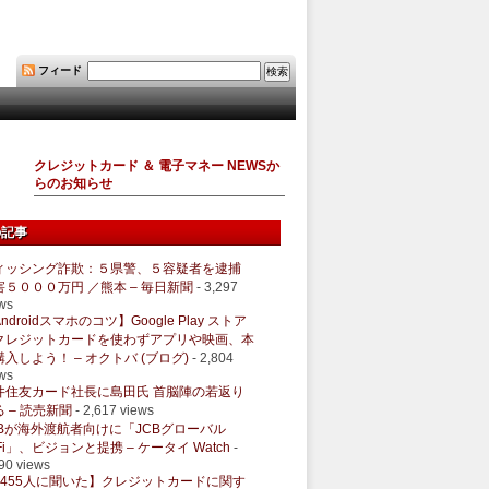
フィード
クレジットカード ＆ 電子マネー NEWSか
らのお知らせ
の記事
ィッシング詐欺：５県警、５容疑者を逮捕
害５０００万円 ／熊本 – 毎日新聞
- 3,297
ws
ndroidスマホのコツ】Google Play ストア
クレジットカードを使わずアプリや映画、本
購入しよう！ – オクトバ (ブログ)
- 2,804
ws
井住友カード社長に島田氏 首脳陣の若返り
 – 読売新聞
- 2,617 views
CBが海外渡航者向けに「JCBグローバル
Fi」、ビジョンと提携 – ケータイ Watch
-
90 views
1455人に聞いた】クレジットカードに関す