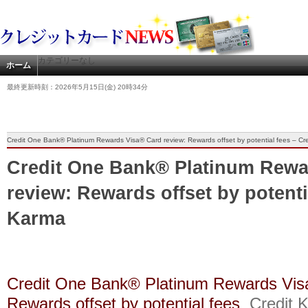
カテゴリーなし
ホーム
最終更新時刻：2026年5月15日(金) 20時34分
Credit One Bank® Platinum Rewards Visa® Card review: Rewards offset by potential fees – Cr
Credit One Bank® Platinum Rewa
review: Rewards offset by potenti
Karma
Credit One Bank® Platinum Rewards Vis
Rewards offset by potential fees
Credit 