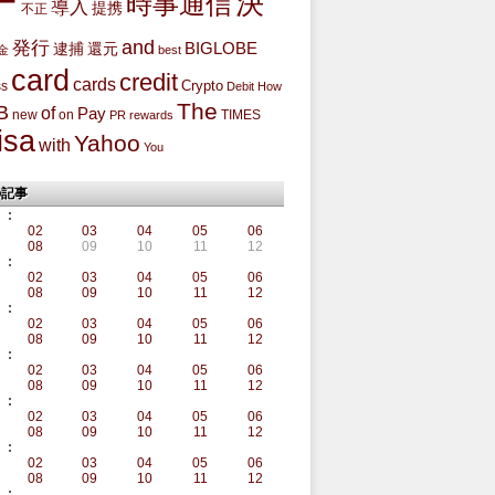
ー
決
時事通信
導入
提携
不正
and
発行
BIGLOBE
還元
逮捕
金
best
card
credit
cards
Crypto
ss
Debit
How
The
B
of
Pay
new
on
TIMES
PR
rewards
isa
Yahoo
with
You
の記事
:
02
03
04
05
06
08
09
10
11
12
:
02
03
04
05
06
08
09
10
11
12
:
02
03
04
05
06
08
09
10
11
12
:
02
03
04
05
06
08
09
10
11
12
:
02
03
04
05
06
08
09
10
11
12
:
02
03
04
05
06
08
09
10
11
12
: