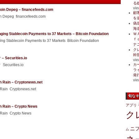
る
vie
ecoin Depeg – financefeeds.com
顧
oin Depeg financefeeds.com
を
偽
海
ging Stablecoin Payments to 37 Markets – Bitcoin Foundation
Ｗ
ｆ
ng Stablecoin Payments to 37 Markets Bitcoin Foundation
ナ
ク
幹
urities.io
vie
カ
rities.io
ラ
発
vie
h Rain – Cryptonews.net
 Rain Cryptonews.net
旬な
アプリ
h Rain – Crypto News
ク
 Rain Crypto News
ニ
ム