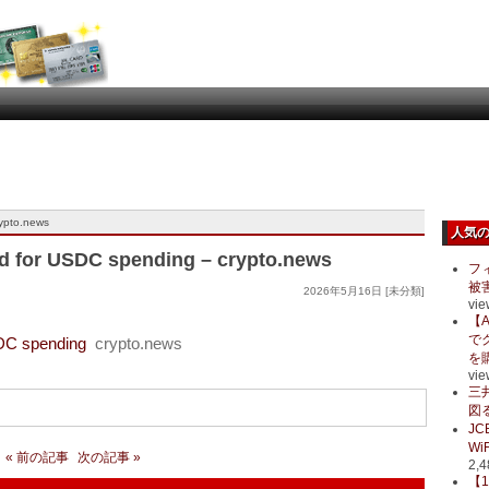
rypto.news
人気
rd for USDC spending – crypto.news
フ
被
2026年5月16日 [未分類]
vie
【A
で
SDC spending
crypto.news
を
vie
三
図る
J
Wi
« 前の記事
次の記事 »
2,4
【