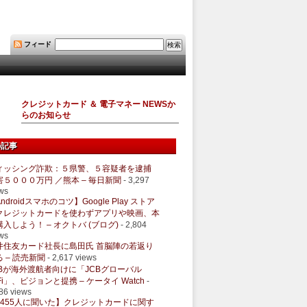
フィード
クレジットカード ＆ 電子マネー NEWSか
らのお知らせ
の記事
ィッシング詐欺：５県警、５容疑者を逮捕
害５０００万円 ／熊本 – 毎日新聞
- 3,297
ws
ndroidスマホのコツ】Google Play ストア
クレジットカードを使わずアプリや映画、本
購入しよう！ – オクトバ (ブログ)
- 2,804
ws
井住友カード社長に島田氏 首脳陣の若返り
 – 読売新聞
- 2,617 views
CBが海外渡航者向けに「JCBグローバル
Fi」、ビジョンと提携 – ケータイ Watch
-
86 views
1455人に聞いた】クレジットカードに関す