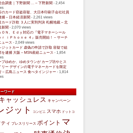
総合調査｜下野新聞 … – 下野新聞
- 2,454
ws
客のカード窃盗容疑、大日本印刷子会社社員
逮捕 – 日本経済新聞
- 2,261 views
造カード詐欺 ３人に実刑判決 札幌地裁 – 北
道新聞
- 2,070 views
ＡＯＮ、Ｅｄｙ対応の『電子マネーシール
ｏｒ ｉＰｈｏｎｅ ４』販売開始！ – サーチ
ニュース
- 2,049 views
レジットカード 虚偽の申請で詐取 容疑で組
部を逮捕 大阪 – MSN産経ニュース
- 1,854
ws
ープゆめか、ゆめタウンが カープ坊やとス
イリー デザインの電子マネーカードを限定
行 – 広島ニュース 食べタインジャー
- 1,814
ws
キーワード
キャッシュレス
キャンペーン
レジット
スマホ
コンビニ
ドットコ
マ
ポイント
フティ
プレスリリース