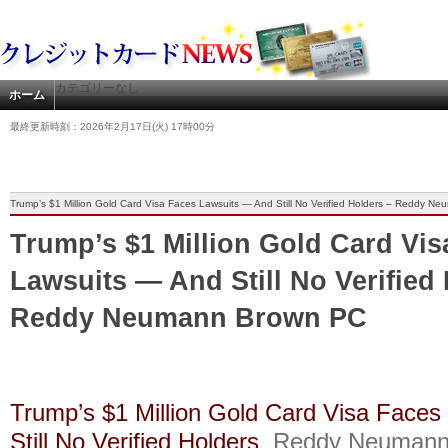
カテゴリーなし
ホーム
最終更新時刻：2026年2月17日(火) 17時00分
Trump’s $1 Million Gold Card Visa Faces Lawsuits — And Still No Verified Holders – Reddy 
Trump’s $1 Million Gold Card Vis
Lawsuits — And Still No Verified
Reddy Neumann Brown PC
Trump’s $1 Million Gold Card Visa Face
Still No Verified Holders
Reddy Neumann