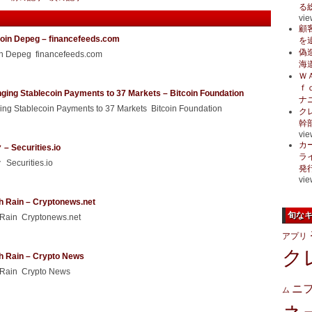
る
vie
顧
ecoin Depeg – financefeeds.com
を
偽
oin Depeg financefeeds.com
海
Ｗ
ｆ
ging Stablecoin Payments to 37 Markets – Bitcoin Foundation
ナ
ng Stablecoin Payments to 37 Markets Bitcoin Foundation
ク
幹
vie
カ
urities.io
ラ
rities.io
発
vie
h Rain – Cryptonews.net
旬な
 Rain Cryptonews.net
アプリ
ク
h Rain – Crypto News
 Rain Crypto News
ニ
ム