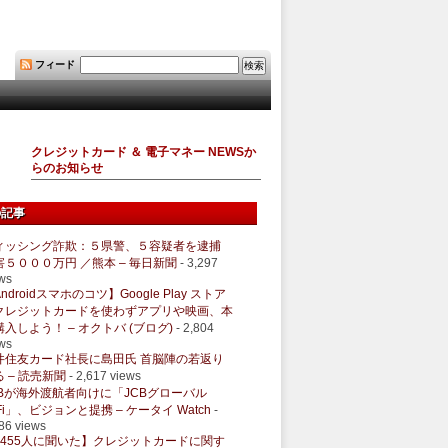
フィード
クレジットカード ＆ 電子マネー NEWSか
らのお知らせ
の記事
ィッシング詐欺：５県警、５容疑者を逮捕
害５０００万円 ／熊本 – 毎日新聞
- 3,297
ws
ndroidスマホのコツ】Google Play ストア
クレジットカードを使わずアプリや映画、本
購入しよう！ – オクトバ (ブログ)
- 2,804
ws
井住友カード社長に島田氏 首脳陣の若返り
 – 読売新聞
- 2,617 views
CBが海外渡航者向けに「JCBグローバル
Fi」、ビジョンと提携 – ケータイ Watch
-
86 views
1455人に聞いた】クレジットカードに関す