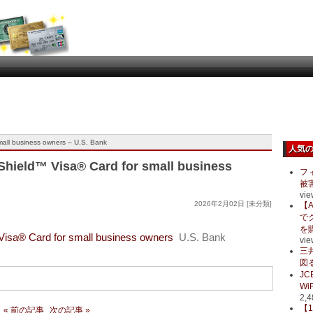
mall business owners – U.S. Bank
人気
Shield™ Visa® Card for small business
フ
被
vie
2026年2月02日 [未分類]
【A
で
を
Visa® Card for small business owners
U.S. Bank
vie
三
図る
J
Wi
2,4
【
« 前の記事
次の記事 »