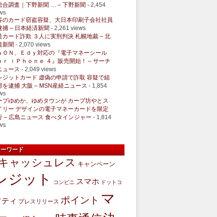
総合調査｜下野新聞 … – 下野新聞
- 2,454
ws
客のカード窃盗容疑、大日本印刷子会社社員
逮捕 – 日本経済新聞
- 2,261 views
造カード詐欺 ３人に実刑判決 札幌地裁 – 北
道新聞
- 2,070 views
ＡＯＮ、Ｅｄｙ対応の『電子マネーシール
ｏｒ ｉＰｈｏｎｅ ４』販売開始！ – サーチ
ニュース
- 2,049 views
レジットカード 虚偽の申請で詐取 容疑で組
部を逮捕 大阪 – MSN産経ニュース
- 1,854
ws
ープゆめか、ゆめタウンが カープ坊やとス
イリー デザインの電子マネーカードを限定
行 – 広島ニュース 食べタインジャー
- 1,814
ws
キーワード
キャッシュレス
キャンペーン
レジット
スマホ
コンビニ
ドットコ
マ
ポイント
フティ
プレスリリース