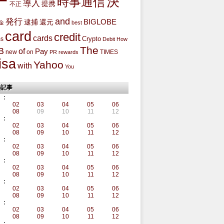
ー
決
時事通信
導入
提携
不正
and
発行
BIGLOBE
還元
逮捕
金
best
card
credit
cards
Crypto
ss
Debit
How
The
B
of
Pay
new
on
TIMES
PR
rewards
isa
Yahoo
with
You
の記事
:
02
03
04
05
06
08
09
10
11
12
:
02
03
04
05
06
08
09
10
11
12
:
02
03
04
05
06
08
09
10
11
12
:
02
03
04
05
06
08
09
10
11
12
:
02
03
04
05
06
08
09
10
11
12
:
02
03
04
05
06
08
09
10
11
12
: