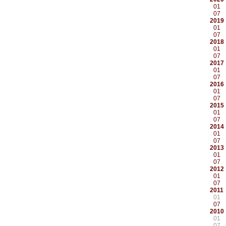
01
07
2019
01
07
2018
01
07
2017
01
07
2016
01
07
2015
01
07
2014
01
07
2013
01
07
2012
01
07
2011
01
07
2010
01
07