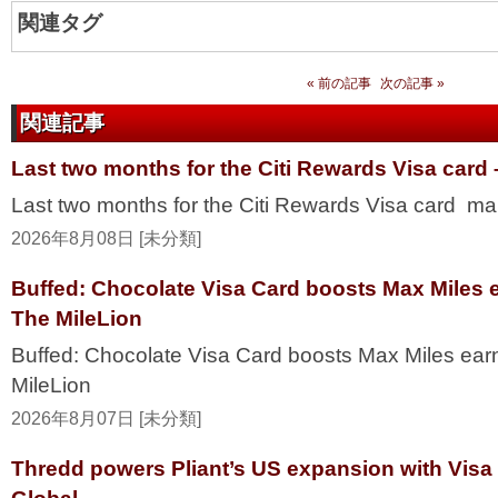
関連タグ
« 前の記事
次の記事 »
関連記事
Last two months for the Citi Rewards Visa card
Last two months for the Citi Rewards Visa card ma
2026年8月08日 [未分類]
Buffed: Chocolate Visa Card boosts Max Miles 
The MileLion
Buffed: Chocolate Visa Card boosts Max Miles ea
MileLion
2026年8月07日 [未分類]
Thredd powers Pliant’s US expansion with Visa