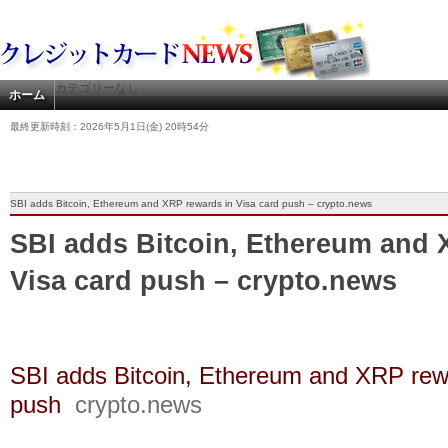
カテゴリーなし
ホーム
最終更新時刻：2026年5月1日(金) 20時54分
SBI adds Bitcoin, Ethereum and XRP rewards in Visa card push – crypto.news
SBI adds Bitcoin, Ethereum and 
Visa card push – crypto.news
SBI adds Bitcoin, Ethereum and XRP rewa
push
crypto.news