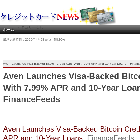
カテゴリーなし
ホーム
最終更新時刻：2026年4月28日(火) 4時20分
Aven Launches Visa-Backed Bitcoin Credit Card With 7.99% APR and 10-Year Loans – Finan
Aven Launches Visa-Backed Bitco
With 7.99% APR and 10-Year Loa
FinanceFeeds
Aven Launches Visa-Backed Bitcoin Cred
APR and 10-Year Loans
FinanceFeeds