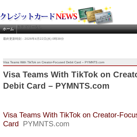
カテゴリーなし
ホーム
最終更新時刻：2026年4月22日(水) 0時38分
Visa Teams With TikTok on Creator-Focused Debit Card – PYMNTS.com
Visa Teams With TikTok on Crea
Debit Card – PYMNTS.com
Visa Teams With TikTok on Creator-Focu
Card
PYMNTS.com