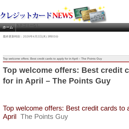
カテゴリーなし
ホーム
最終更新時刻：2026年4月2日(木) 3時03分
Top welcome offers: Best credit cards to apply for in April – The Points Guy
Top welcome offers: Best credit c
for in April – The Points Guy
Top welcome offers: Best credit cards to a
April
The Points Guy