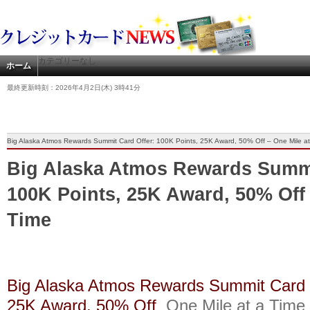
カテゴリーなし
ホーム
最終更新時刻：2026年4月2日(木) 3時41分
Big Alaska Atmos Rewards Summit Card Offer: 100K Points, 25K Award, 50% Off – One Mile at
Big Alaska Atmos Rewards Summi
100K Points, 25K Award, 50% Off 
Time
Big Alaska Atmos Rewards Summit Card O
25K Award, 50% Off
One Mile at a Time