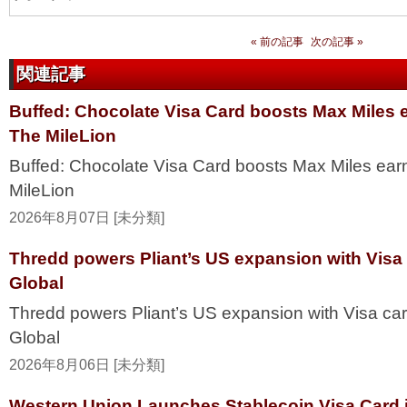
« 前の記事
次の記事 »
関連記事
Buffed: Chocolate Visa Card boosts Max Miles 
The MileLion
Buffed: Chocolate Visa Card boosts Max Miles ea
MileLion
2026年8月07日 [未分類]
Thredd powers Pliant’s US expansion with Visa
Global
Thredd powers Pliant’s US expansion with Visa ca
Global
2026年8月06日 [未分類]
Western Union Launches Stablecoin Visa Card i