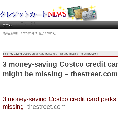
カテゴリーなし
ホーム
最終更新時刻：2026年3月21日(土) 23時03分
3 money-saving Costco credit card perks you might be missing – thestreet.com
3 money-saving Costco credit ca
might be missing – thestreet.com
3 money-saving Costco credit card perks
missing
thestreet.com