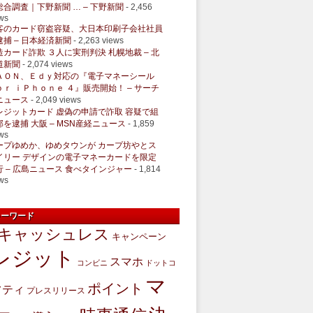
総合調査｜下野新聞 … – 下野新聞
- 2,456
ws
客のカード窃盗容疑、大日本印刷子会社社員
逮捕 – 日本経済新聞
- 2,263 views
造カード詐欺 ３人に実刑判決 札幌地裁 – 北
道新聞
- 2,074 views
ＡＯＮ、Ｅｄｙ対応の『電子マネーシール
ｏｒ ｉＰｈｏｎｅ ４』販売開始！ – サーチ
ニュース
- 2,049 views
レジットカード 虚偽の申請で詐取 容疑で組
部を逮捕 大阪 – MSN産経ニュース
- 1,859
ws
ープゆめか、ゆめタウンが カープ坊やとス
イリー デザインの電子マネーカードを限定
行 – 広島ニュース 食べタインジャー
- 1,814
ws
キーワード
キャッシュレス
キャンペーン
レジット
スマホ
コンビニ
ドットコ
マ
ポイント
フティ
プレスリリース