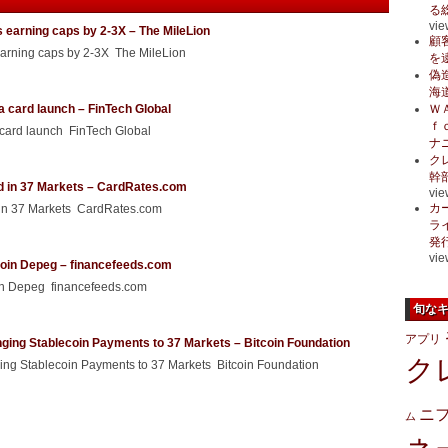
る
vie
 earning caps by 2-3X – The MileLion
顧
earning caps by 2-3X The MileLion
を
偽
海
a card launch – FinTech Global
Ｗ
ｆ
 card launch FinTech Global
ナ
ク
幹
d in 37 Markets – CardRates.com
vie
カ
 in 37 Markets CardRates.com
ラ
発
vie
ecoin Depeg – financefeeds.com
oin Depeg financefeeds.com
旬な
アプリ
ging Stablecoin Payments to 37 Markets – Bitcoin Foundation
ク
ng Stablecoin Payments to 37 Markets Bitcoin Foundation
ニ
ム