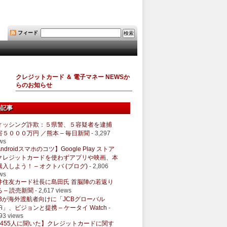
フィード
クレジットカード ＆ 電子マネー NEWSか
らのお知らせ
の記事
ィッシング詐欺：５県警、５容疑者を逮捕
害５０００万円 ／熊本 – 毎日新聞
- 3,297
ws
ndroidスマホのコツ】Google Play ストア
クレジットカードを使わずアプリや映画、本
購入しよう！ – オクトバ (ブログ)
- 2,806
ws
井住友カード社長に島田氏 首脳陣の若返り
 – 読売新聞
- 2,617 views
CBが海外渡航者向けに「JCBグローバル
Fi」、ビジョンと提携 – ケータイ Watch
-
93 views
1455人に聞いた】クレジットカードに関す