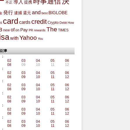
ー
決
時事通信
導入
提携
不正
and
発行
BIGLOBE
還元
逮捕
金
best
card
credit
cards
Crypto
ss
Debit
How
The
B
of
Pay
new
on
TIMES
PR
rewards
isa
Yahoo
with
You
の記事
:
02
03
04
05
06
08
09
10
11
12
:
02
03
04
05
06
08
09
10
11
12
:
02
03
04
05
06
08
09
10
11
12
:
02
03
04
05
06
08
09
10
11
12
:
02
03
04
05
06
08
09
10
11
12
:
02
03
04
05
06
08
09
10
11
12
: