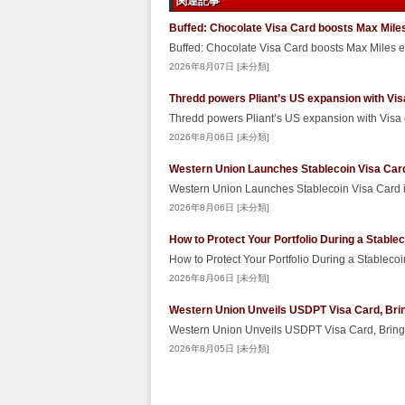
関連記事
Buffed: Chocolate Visa Card boosts Max Miles
Buffed: Chocolate Visa Card boosts Max Miles 
2026年8月07日 [未分類]
Thredd powers Pliant’s US expansion with Vis
Thredd powers Pliant’s US expansion with Visa
2026年8月06日 [未分類]
Western Union Launches Stablecoin Visa Car
Western Union Launches Stablecoin Visa Card
2026年8月06日 [未分類]
How to Protect Your Portfolio During a Stabl
How to Protect Your Portfolio During a Stablec
2026年8月06日 [未分類]
Western Union Unveils USDPT Visa Card, Brin
Western Union Unveils USDPT Visa Card, Bringi
2026年8月05日 [未分類]