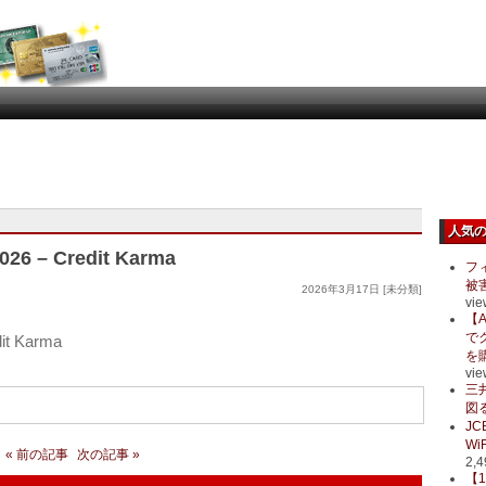
人気
2026 – Credit Karma
フ
被
2026年3月17日 [未分類]
vie
【A
で
it Karma
を
vie
三
図る
J
Wi
« 前の記事
次の記事 »
2,4
【