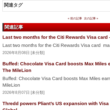
関連タグ
« 前の記事
次の記事 »
関連記事
Last two months for the Citi Rewards Visa card
Last two months for the Citi Rewards Visa card ma
2026年8月08日 [未分類]
Buffed: Chocolate Visa Card boosts Max Miles 
The MileLion
Buffed: Chocolate Visa Card boosts Max Miles ea
MileLion
2026年8月07日 [未分類]
Thredd powers Pliant’s US expansion with Visa