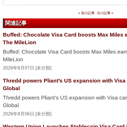
« 前の記事
次の記事 »
関連記事
Buffed: Chocolate Visa Card boosts Max Miles 
The MileLion
Buffed: Chocolate Visa Card boosts Max Miles ea
MileLion
2026年8月07日 [未分類]
Thredd powers Pliant’s US expansion with Visa
Global
Thredd powers Pliant’s US expansion with Visa ca
Global
2026年8月06日 [未分類]
Western Union Launches Stablecoin Visa Card i