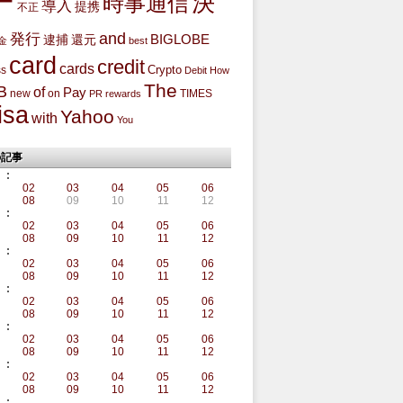
ー
決
時事通信
導入
提携
不正
and
発行
BIGLOBE
還元
逮捕
金
best
card
credit
cards
Crypto
ss
Debit
How
The
B
of
Pay
new
on
TIMES
PR
rewards
isa
Yahoo
with
You
の記事
:
02
03
04
05
06
08
09
10
11
12
:
02
03
04
05
06
08
09
10
11
12
:
02
03
04
05
06
08
09
10
11
12
:
02
03
04
05
06
08
09
10
11
12
:
02
03
04
05
06
08
09
10
11
12
:
02
03
04
05
06
08
09
10
11
12
: