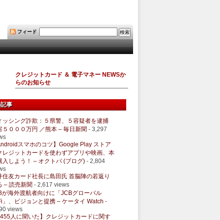
フィード
クレジットカード ＆ 電子マネー NEWSか
らのお知らせ
の記事
ィッシング詐欺：５県警、５容疑者を逮捕
害５０００万円 ／熊本 – 毎日新聞
- 3,297
ws
ndroidスマホのコツ】Google Play ストア
クレジットカードを使わずアプリや映画、本
購入しよう！ – オクトバ (ブログ)
- 2,804
ws
井住友カード社長に島田氏 首脳陣の若返り
 – 読売新聞
- 2,617 views
CBが海外渡航者向けに「JCBグローバル
Fi」、ビジョンと提携 – ケータイ Watch
-
90 views
1455人に聞いた】クレジットカードに関す