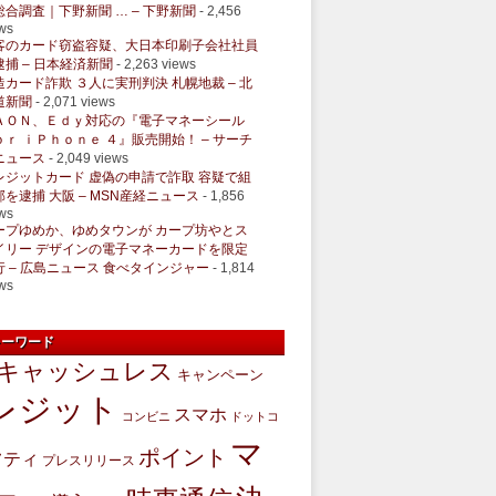
総合調査｜下野新聞 … – 下野新聞
- 2,456
ws
客のカード窃盗容疑、大日本印刷子会社社員
逮捕 – 日本経済新聞
- 2,263 views
造カード詐欺 ３人に実刑判決 札幌地裁 – 北
道新聞
- 2,071 views
ＡＯＮ、Ｅｄｙ対応の『電子マネーシール
ｏｒ ｉＰｈｏｎｅ ４』販売開始！ – サーチ
ニュース
- 2,049 views
レジットカード 虚偽の申請で詐取 容疑で組
部を逮捕 大阪 – MSN産経ニュース
- 1,856
ws
ープゆめか、ゆめタウンが カープ坊やとス
イリー デザインの電子マネーカードを限定
行 – 広島ニュース 食べタインジャー
- 1,814
ws
キーワード
キャッシュレス
キャンペーン
レジット
スマホ
コンビニ
ドットコ
マ
ポイント
フティ
プレスリリース