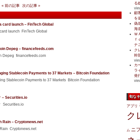
る
« 前の記事
次の記事 »
vie
顧
を
偽
a card launch – FinTech Global
海
 card launch FinTech Global
Ｗ
ｆ
ナ
ecoin Depeg – financefeeds.com
ク
幹
oin Depeg financefeeds.com
vie
カ
ラ
ging Stablecoin Payments to 37 Markets – Bitcoin Foundation
発
ng Stablecoin Payments to 37 Markets Bitcoin Foundation
vie
旬な
urities.io
rities.io
アプリ
ク
h Rain – Cryptonews.net
 Rain Cryptonews.net
ニ
ム