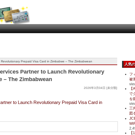
ch Revolutionary Prepaid Visa Card in Zimbabwe – The Zimbabwean
人気
ervices Partner to Launch Revolutionary
フ
we – The Zimbabwean
被
vie
2026年3月04日 [未分類]
【A
で
を
artner to Launch Revolutionary Prepaid Visa Card in
vie
三
図る
J
Wi
2,4
【