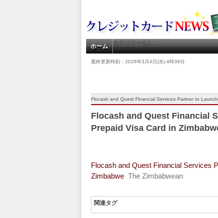
カテゴリーなし
ホーム
最終更新時刻：2026年3月4日(水) 4時39分
Flocash and Quest Financial Services Partner to Laun
Flocash and Quest Financial S
Prepaid Visa Card in Zimbab
Flocash and Quest Financial Services P
Zimbabwe
The Zimbabwean
関連タグ