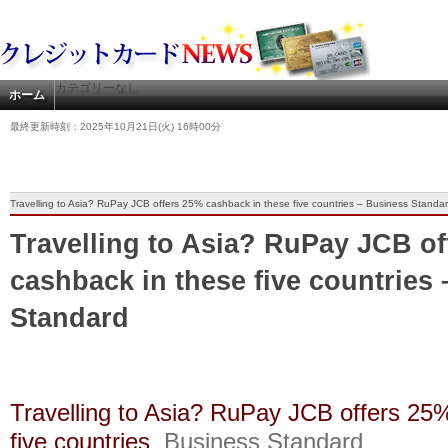
カテゴリーなし
ホーム
最終更新時刻：2025年10月21日(火) 16時00分
Travelling to Asia? RuPay JCB offers 25% cashback in these five countries – Business Standa
Travelling to Asia? RuPay JCB o
cashback in these five countries
Standard
Travelling to Asia? RuPay JCB offers 25
five countries
Business Standard