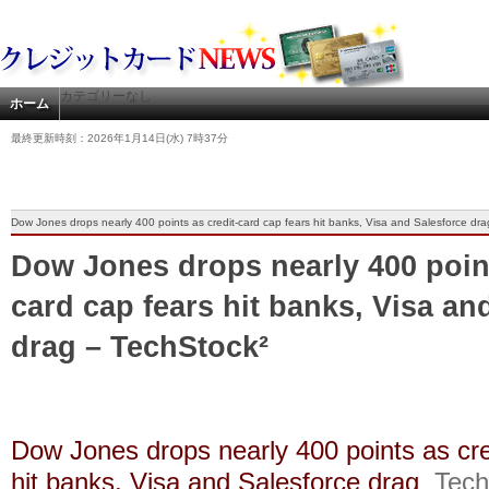
カテゴリーなし
ホーム
最終更新時刻：2026年1月14日(水) 7時37分
Dow Jones drops nearly 400 points as credit-card cap fears hit banks, Visa and Salesforce dr
Dow Jones drops nearly 400 point
card cap fears hit banks, Visa an
drag – TechStock²
Dow Jones drops nearly 400 points as cre
hit banks, Visa and Salesforce drag
Tech