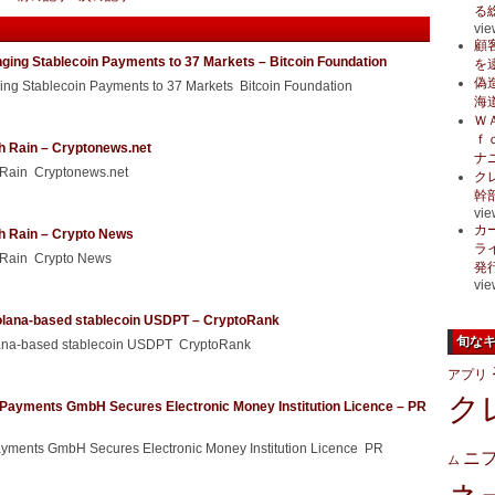
る
vie
顧
ging Stablecoin Payments to 37 Markets – Bitcoin Foundation
を
偽
ng Stablecoin Payments to 37 Markets Bitcoin Foundation
海
Ｗ
ｆ
h Rain – Cryptonews.net
ナ
 Rain Cryptonews.net
ク
幹
vie
カ
h Rain – Crypto News
ラ
 Rain Crypto News
発
vie
olana-based stablecoin USDPT – CryptoRank
旬な
lana-based stablecoin USDPT CryptoRank
アプリ
ク
 Payments GmbH Secures Electronic Money Institution Licence – PR
ayments GmbH Secures Electronic Money Institution Licence PR
ニ
ム