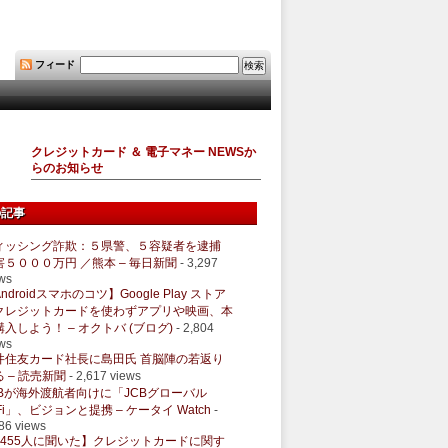
フィード
クレジットカード ＆ 電子マネー NEWSか
らのお知らせ
の記事
ィッシング詐欺：５県警、５容疑者を逮捕
害５０００万円 ／熊本 – 毎日新聞
- 3,297
ws
ndroidスマホのコツ】Google Play ストア
クレジットカードを使わずアプリや映画、本
購入しよう！ – オクトバ (ブログ)
- 2,804
ws
井住友カード社長に島田氏 首脳陣の若返り
 – 読売新聞
- 2,617 views
CBが海外渡航者向けに「JCBグローバル
Fi」、ビジョンと提携 – ケータイ Watch
-
86 views
1455人に聞いた】クレジットカードに関す