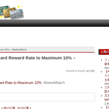
imum 10% – MarketWatch
人気
 Card Reward Rate to Maximum 10% –
フ
被
vie
2025年12月16日 [未分類]
【A
で
を
ward Rate to Maximum 10%
MarketWatch
vie
三
図る
J
Wi
2,4
【
« 前の記事
次の記事 »