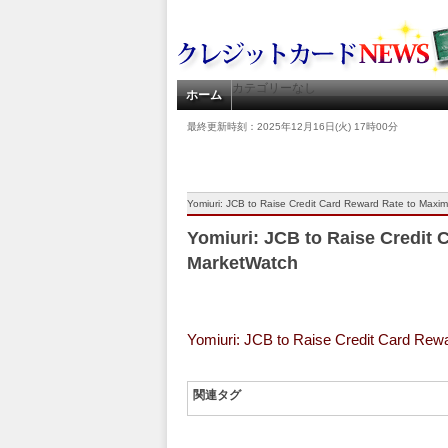
カテゴリーなし
ホーム
最終更新時刻：2025年12月16日(火) 17時00分
Yomiuri: JCB to Raise Credit Card Reward Rate to Max
Yomiuri: JCB to Raise Credit
MarketWatch
Yomiuri: JCB to Raise Credit Card Re
関連タグ