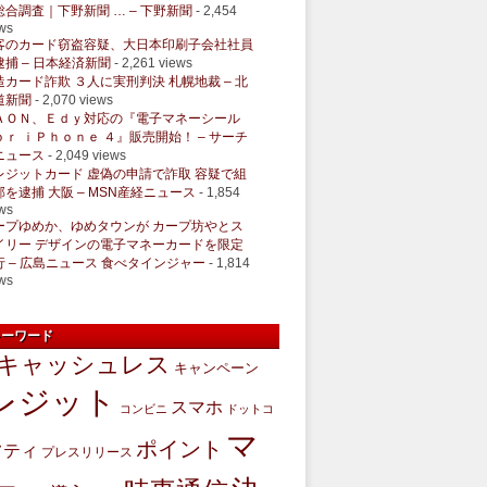
総合調査｜下野新聞 … – 下野新聞
- 2,454
ws
客のカード窃盗容疑、大日本印刷子会社社員
逮捕 – 日本経済新聞
- 2,261 views
造カード詐欺 ３人に実刑判決 札幌地裁 – 北
道新聞
- 2,070 views
ＡＯＮ、Ｅｄｙ対応の『電子マネーシール
ｏｒ ｉＰｈｏｎｅ ４』販売開始！ – サーチ
ニュース
- 2,049 views
レジットカード 虚偽の申請で詐取 容疑で組
部を逮捕 大阪 – MSN産経ニュース
- 1,854
ws
ープゆめか、ゆめタウンが カープ坊やとス
イリー デザインの電子マネーカードを限定
行 – 広島ニュース 食べタインジャー
- 1,814
ws
キーワード
キャッシュレス
キャンペーン
レジット
スマホ
コンビニ
ドットコ
マ
ポイント
フティ
プレスリリース