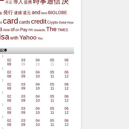
ー
決
時事通信
導入
提携
不正
and
発行
BIGLOBE
還元
逮捕
金
best
card
credit
cards
Crypto
ss
Debit
How
The
B
of
Pay
new
on
TIMES
PR
rewards
isa
Yahoo
with
You
の記事
:
02
03
04
05
06
08
09
10
11
12
:
02
03
04
05
06
08
09
10
11
12
:
02
03
04
05
06
08
09
10
11
12
:
02
03
04
05
06
08
09
10
11
12
:
02
03
04
05
06
08
09
10
11
12
:
02
03
04
05
06
08
09
10
11
12
: