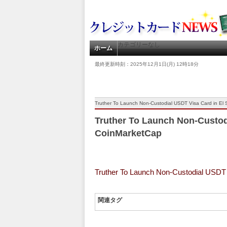
カテゴリーなし
ホーム
最終更新時刻：2025年12月1日(月) 12時18分
Truther To Launch Non-Custodial USDT Visa Card in El
Truther To Launch Non-Custodi
CoinMarketCap
Truther To Launch Non-Custodial USDT 
関連タグ