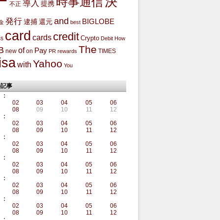
ー
決
時事通信
導入
提携
不正
and
発行
BIGLOBE
還元
逮捕
金
best
card
credit
cards
Crypto
ss
Debit
How
The
B
of
Pay
new
on
TIMES
PR
rewards
isa
Yahoo
with
You
の記事
:
02
03
04
05
06
08
09
10
11
12
:
02
03
04
05
06
08
09
10
11
12
:
02
03
04
05
06
08
09
10
11
12
:
02
03
04
05
06
08
09
10
11
12
:
02
03
04
05
06
08
09
10
11
12
:
02
03
04
05
06
08
09
10
11
12
: