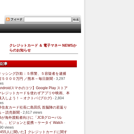
フィード
クレジットカード ＆ 電子マネー NEWSか
らのお知らせ
の記事
ィッシング詐欺：５県警、５容疑者を逮捕
害５０００万円 ／熊本 – 毎日新聞
- 3,297
ws
ndroidスマホのコツ】Google Play ストア
クレジットカードを使わずアプリや映画、本
購入しよう！ – オクトバ (ブログ)
- 2,804
ws
井住友カード社長に島田氏 首脳陣の若返り
 – 読売新聞
- 2,617 views
CBが海外渡航者向けに「JCBグローバル
Fi」、ビジョンと提携 – ケータイ Watch
-
90 views
1455人に聞いた】クレジットカードに関す