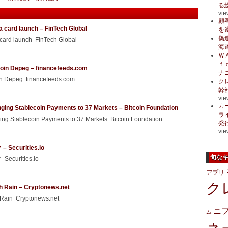
る
vie
顧
a card launch – FinTech Global
を
偽
 card launch FinTech Global
海
Ｗ
ｆ
ecoin Depeg – financefeeds.com
ナ
oin Depeg financefeeds.com
ク
幹
vie
カ
ging Stablecoin Payments to 37 Markets – Bitcoin Foundation
ラ
ng Stablecoin Payments to 37 Markets Bitcoin Foundation
発
vie
urities.io
旬な
rities.io
アプリ
ク
h Rain – Cryptonews.net
 Rain Cryptonews.net
ニ
ム