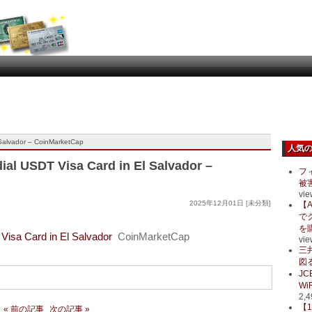
 Salvador – CoinMarketCap
人気
al USDT Visa Card in El Salvador –
フ
被
vie
2025年12月01日 [未分類]
【A
で
を
Visa Card in El Salvador
CoinMarketCap
vie
三
図る
J
Wi
2,4
【
« 前の記事
次の記事 »