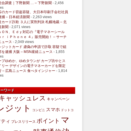
総合調査｜下野新聞 … – 下野新聞
- 2,456
ws
客のカード窃盗容疑、大日本印刷子会社社員
逮捕 – 日本経済新聞
- 2,263 views
造カード詐欺 ３人に実刑判決 札幌地裁 – 北
道新聞
- 2,071 views
ＡＯＮ、Ｅｄｙ対応の『電子マネーシール
ｏｒ ｉＰｈｏｎｅ ４』販売開始！ – サーチ
ニュース
- 2,049 views
レジットカード 虚偽の申請で詐取 容疑で組
部を逮捕 大阪 – MSN産経ニュース
- 1,855
ws
ープゆめか、ゆめタウンが カープ坊やとス
イリー デザインの電子マネーカードを限定
行 – 広島ニュース 食べタインジャー
- 1,814
ws
キーワード
キャッシュレス
キャンペーン
レジット
スマホ
コンビニ
ドットコ
マ
ポイント
フティ
プレスリリース