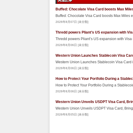
関連記事
Buffed: Chocolate Visa Card boosts Max Miles
Buffed: Chocolate Visa Card boosts Max Miles 
2026年8月07日 [未分類]
Thredd powers Pliant’s US expansion with Vis
Thredd powers Pliant’s US expansion with Visa
2026年8月06日 [未分類]
Western Union Launches Stablecoin Visa Car
Western Union Launches Stablecoin Visa Card
2026年8月06日 [未分類]
How to Protect Your Portfolio During a Stabl
How to Protect Your Portfolio During a Stablec
2026年8月06日 [未分類]
Western Union Unveils USDPT Visa Card, Brin
Western Union Unveils USDPT Visa Card, Bringi
2026年8月05日 [未分類]