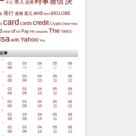
ー
決
時事通信
導入
提携
不正
and
発行
BIGLOBE
還元
逮捕
金
best
card
credit
cards
Crypto
ss
Debit
How
The
B
of
Pay
new
on
TIMES
PR
rewards
isa
Yahoo
with
You
の記事
:
02
03
04
05
06
08
09
10
11
12
:
02
03
04
05
06
08
09
10
11
12
:
02
03
04
05
06
08
09
10
11
12
:
02
03
04
05
06
08
09
10
11
12
:
02
03
04
05
06
08
09
10
11
12
:
02
03
04
05
06
08
09
10
11
12
: