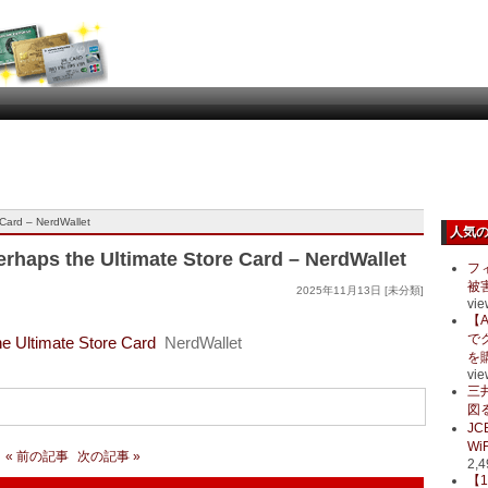
Card – NerdWallet
人気
rhaps the Ultimate Store Card – NerdWallet
フ
被
2025年11月13日 [未分類]
vie
【A
で
e Ultimate Store Card
NerdWallet
を
vie
三
図る
J
Wi
« 前の記事
次の記事 »
2,4
【