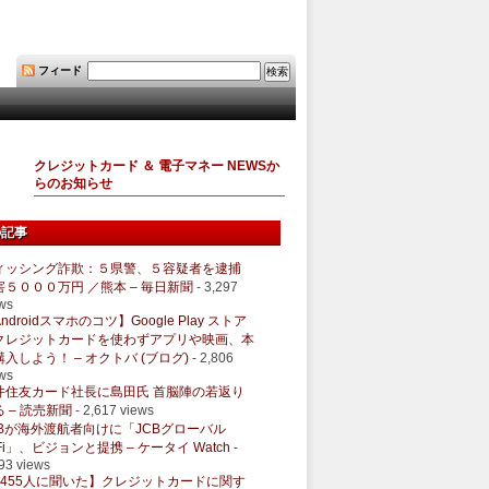
フィード
クレジットカード ＆ 電子マネー NEWSか
らのお知らせ
の記事
ィッシング詐欺：５県警、５容疑者を逮捕
害５０００万円 ／熊本 – 毎日新聞
- 3,297
ws
ndroidスマホのコツ】Google Play ストア
クレジットカードを使わずアプリや映画、本
購入しよう！ – オクトバ (ブログ)
- 2,806
ws
井住友カード社長に島田氏 首脳陣の若返り
 – 読売新聞
- 2,617 views
CBが海外渡航者向けに「JCBグローバル
Fi」、ビジョンと提携 – ケータイ Watch
-
93 views
1455人に聞いた】クレジットカードに関す