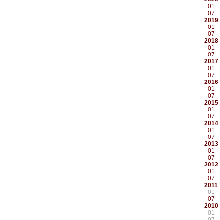
01
07
2019
01
07
2018
01
07
2017
01
07
2016
01
07
2015
01
07
2014
01
07
2013
01
07
2012
01
07
2011
01
07
2010
01
07