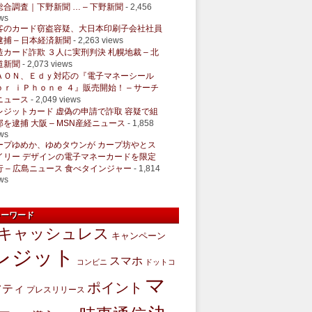
総合調査｜下野新聞 … – 下野新聞
- 2,456
ws
客のカード窃盗容疑、大日本印刷子会社社員
逮捕 – 日本経済新聞
- 2,263 views
造カード詐欺 ３人に実刑判決 札幌地裁 – 北
道新聞
- 2,073 views
ＡＯＮ、Ｅｄｙ対応の『電子マネーシール
ｏｒ ｉＰｈｏｎｅ ４』販売開始！ – サーチ
ニュース
- 2,049 views
レジットカード 虚偽の申請で詐取 容疑で組
部を逮捕 大阪 – MSN産経ニュース
- 1,858
ws
ープゆめか、ゆめタウンが カープ坊やとス
イリー デザインの電子マネーカードを限定
行 – 広島ニュース 食べタインジャー
- 1,814
ws
キーワード
キャッシュレス
キャンペーン
レジット
スマホ
コンビニ
ドットコ
マ
ポイント
フティ
プレスリリース