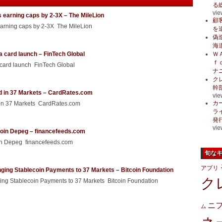
る
vie
 earning caps by 2-3X – The MileLion
顧
earning caps by 2-3X The MileLion
を
偽
海
a card launch – FinTech Global
Ｗ
ｆ
 card launch FinTech Global
ナ
ク
幹
d in 37 Markets – CardRates.com
vie
カ
 in 37 Markets CardRates.com
ラ
発
vie
ecoin Depeg – financefeeds.com
oin Depeg financefeeds.com
旬な
アプリ
ging Stablecoin Payments to 37 Markets – Bitcoin Foundation
ク
ng Stablecoin Payments to 37 Markets Bitcoin Foundation
ニ
ム