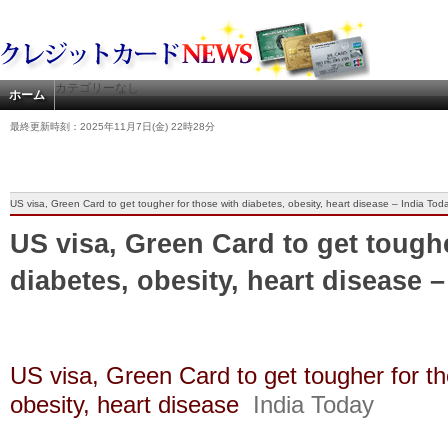
カテゴリーなし
ホーム
最終更新時刻：2025年11月7日(金) 22時28分
US visa, Green Card to get tougher for those with diabetes, obesity, heart disease – India Tod
US visa, Green Card to get toughe
diabetes, obesity, heart disease 
US visa, Green Card to get tougher for th
obesity, heart disease
India Today