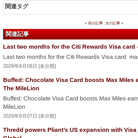
関連タグ
« 前の記事
次の記事 »
関連記事
Last two months for the Citi Rewards Visa card
Last two months for the Citi Rewards Visa card ma
2026年8月08日 [未分類]
Buffed: Chocolate Visa Card boosts Max Miles 
The MileLion
Buffed: Chocolate Visa Card boosts Max Miles ea
MileLion
2026年8月07日 [未分類]
Thredd powers Pliant’s US expansion with Visa