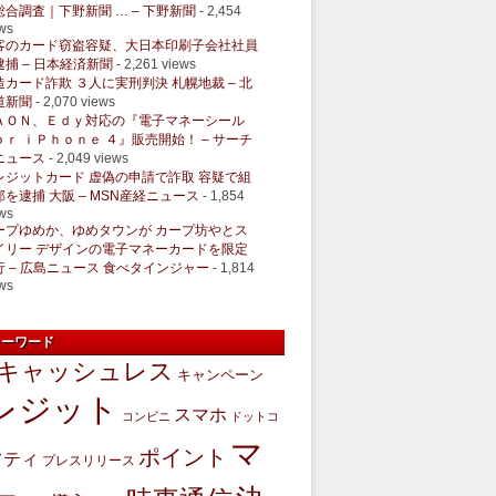
総合調査｜下野新聞 … – 下野新聞
- 2,454
ws
客のカード窃盗容疑、大日本印刷子会社社員
逮捕 – 日本経済新聞
- 2,261 views
造カード詐欺 ３人に実刑判決 札幌地裁 – 北
道新聞
- 2,070 views
ＡＯＮ、Ｅｄｙ対応の『電子マネーシール
ｏｒ ｉＰｈｏｎｅ ４』販売開始！ – サーチ
ニュース
- 2,049 views
レジットカード 虚偽の申請で詐取 容疑で組
部を逮捕 大阪 – MSN産経ニュース
- 1,854
ws
ープゆめか、ゆめタウンが カープ坊やとス
イリー デザインの電子マネーカードを限定
行 – 広島ニュース 食べタインジャー
- 1,814
ws
キーワード
キャッシュレス
キャンペーン
レジット
スマホ
コンビニ
ドットコ
マ
ポイント
フティ
プレスリリース