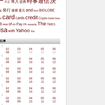
ー
決
時事通信
導入
提携
不正
and
発行
BIGLOBE
還元
逮捕
金
best
card
credit
cards
Crypto
ss
Debit
How
The
B
of
Pay
new
on
TIMES
PR
rewards
isa
Yahoo
with
You
の記事
:
02
03
04
05
06
08
09
10
11
12
:
02
03
04
05
06
08
09
10
11
12
:
02
03
04
05
06
08
09
10
11
12
:
02
03
04
05
06
08
09
10
11
12
:
02
03
04
05
06
08
09
10
11
12
:
02
03
04
05
06
08
09
10
11
12
: