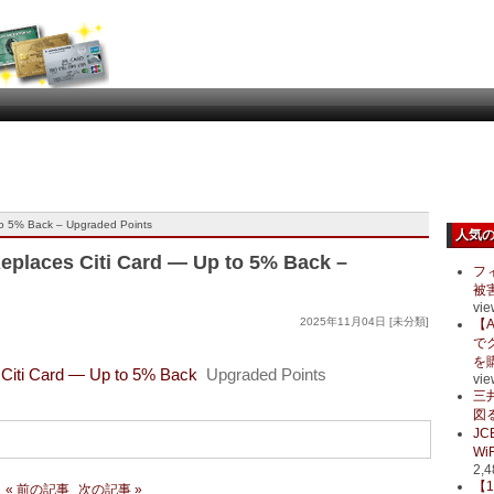
o 5% Back – Upgraded Points
人気
places Citi Card — Up to 5% Back –
フ
被
vie
2025年11月04日 [未分類]
【A
で
を
Citi Card — Up to 5% Back
Upgraded Points
vie
三
図る
J
Wi
2,4
【
« 前の記事
次の記事 »