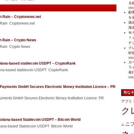
る
vie
顧
h Rain – Cryptonews.net
を
偽
 Rain Cryptonews.net
海
Ｗ
ｆ
h Rain – Crypto News
ナ
 Rain Crypto News
ク
幹
vie
カ
olana-based stablecoin USDPT – CryptoRank
ラ
lana-based stablecoin USDPT CryptoRank
発
vie
 Payments GmbH Secures Electronic Money Institution Licence – PR
旬な
ayments GmbH Secures Electronic Money Institution Licence PR
アプリ
ク
olana-based Stablecoin USDPT – Bitcoin World
ニ
ム
lana-based Stablecoin USDPT Bitcoin World