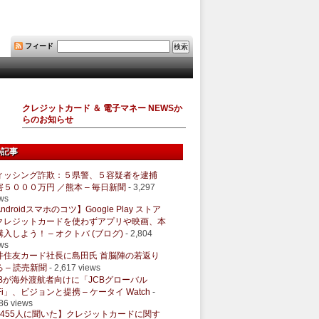
フィード
クレジットカード ＆ 電子マネー NEWSか
らのお知らせ
の記事
ィッシング詐欺：５県警、５容疑者を逮捕
害５０００万円 ／熊本 – 毎日新聞
- 3,297
ws
ndroidスマホのコツ】Google Play ストア
クレジットカードを使わずアプリや映画、本
購入しよう！ – オクトバ (ブログ)
- 2,804
ws
井住友カード社長に島田氏 首脳陣の若返り
 – 読売新聞
- 2,617 views
CBが海外渡航者向けに「JCBグローバル
Fi」、ビジョンと提携 – ケータイ Watch
-
86 views
1455人に聞いた】クレジットカードに関す