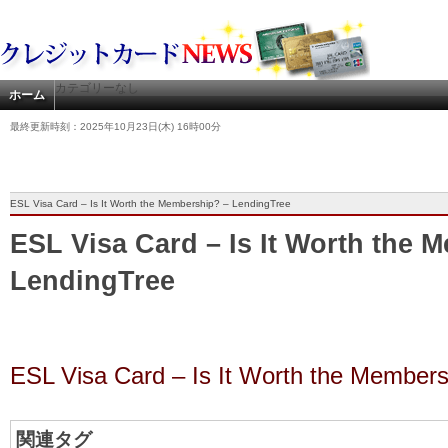
カテゴリーなし
ホーム
最終更新時刻：2025年10月23日(木) 16時00分
ESL Visa Card – Is It Worth the Membership? – LendingTree
ESL Visa Card – Is It Worth the 
LendingTree
ESL Visa Card – Is It Worth the Member
関連タグ