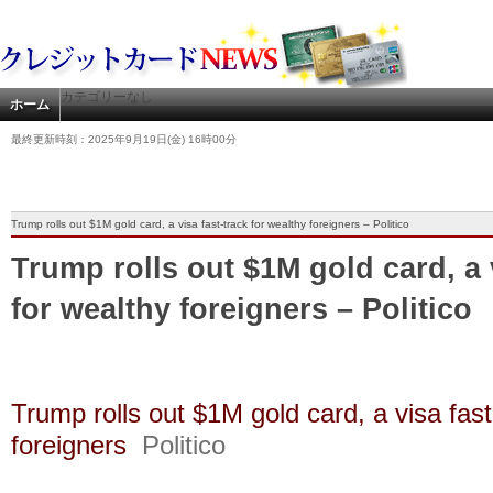
カテゴリーなし
ホーム
最終更新時刻：2025年9月19日(金) 16時00分
Trump rolls out $1M gold card, a visa fast-track for wealthy foreigners – Politico
Trump rolls out $1M gold card, a v
for wealthy foreigners – Politico
Trump rolls out $1M gold card, a visa fast
foreigners
Politico