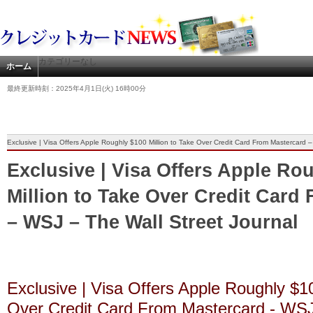
カテゴリーなし
ホーム
最終更新時刻：2025年4月1日(火) 16時00分
Exclusive | Visa Offers Apple Roughly $100 Million to Take Over Credit Card From Mastercard 
Exclusive | Visa Offers Apple Ro
Million to Take Over Credit Card
– WSJ – The Wall Street Journal
Exclusive | Visa Offers Apple Roughly $10
Over Credit Card From Mastercard - WS