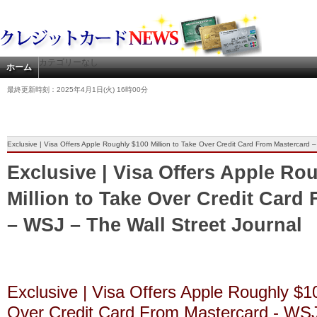
カテゴリーなし
ホーム
最終更新時刻：2025年4月1日(火) 16時00分
Exclusive | Visa Offers Apple Roughly $100 Million to Take Over Credit Card From Mastercard 
Exclusive | Visa Offers Apple Ro
Million to Take Over Credit Card
– WSJ – The Wall Street Journal
Exclusive | Visa Offers Apple Roughly $10
Over Credit Card From Mastercard - WS