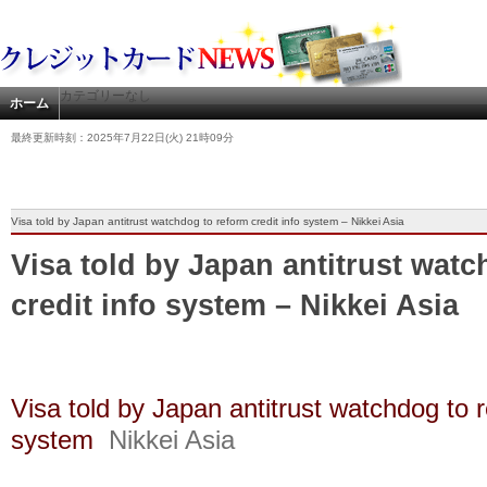
カテゴリーなし
ホーム
最終更新時刻：2025年7月22日(火) 21時09分
Visa told by Japan antitrust watchdog to reform credit info system – Nikkei Asia
Visa told by Japan antitrust wat
credit info system – Nikkei Asia
Visa told by Japan antitrust watchdog to r
system
Nikkei Asia