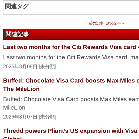
関連タグ
« 前の記事
次の記事 »
関連記事
Last two months for the Citi Rewards Visa card
Last two months for the Citi Rewards Visa card ma
2026年8月08日 [未分類]
Buffed: Chocolate Visa Card boosts Max Miles 
The MileLion
Buffed: Chocolate Visa Card boosts Max Miles ea
MileLion
2026年8月07日 [未分類]
Thredd powers Pliant’s US expansion with Visa