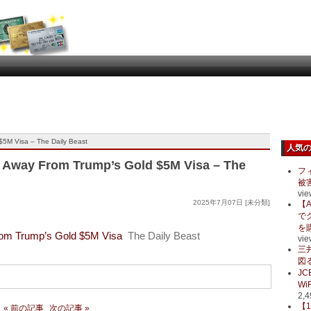
$5M Visa – The Daily Beast
人気
 Away From Trump’s Gold $5M Visa – The
フ
被
vie
2025年7月07日 [未分類]
【A
で
を
rom Trump’s Gold $5M Visa
The Daily Beast
vie
三
図る
J
Wi
2,4
【
« 前の記事
次の記事 »