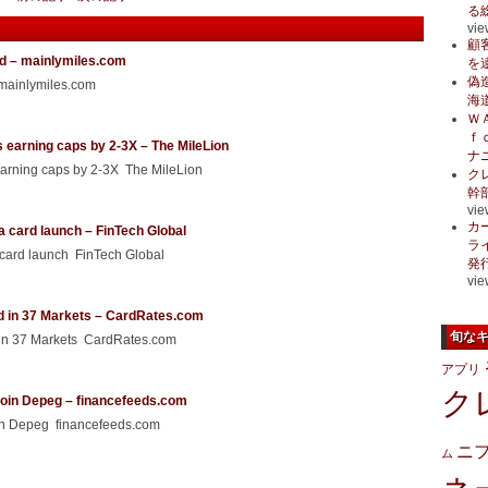
る
vie
顧
rd – mainlymiles.com
を
偽
 mainlymiles.com
海
Ｗ
ｆ
 earning caps by 2-3X – The MileLion
ナ
earning caps by 2-3X The MileLion
ク
幹
vie
カ
a card launch – FinTech Global
ラ
 card launch FinTech Global
発
vie
d in 37 Markets – CardRates.com
旬な
 in 37 Markets CardRates.com
アプリ
ク
ecoin Depeg – financefeeds.com
oin Depeg financefeeds.com
ニ
ム