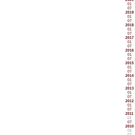
01
07
2019
01
07
2018
01
07
2017
01
07
2016
01
07
2015
01
07
2014
01
07
2013
01
07
2012
01
07
2011
01
07
2010
01
07