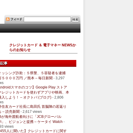
フィード
クレジットカード ＆ 電子マネー NEWSか
らのお知らせ
の記事
ィッシング詐欺：５県警、５容疑者を逮捕
害５０００万円 ／熊本 – 毎日新聞
- 3,297
ws
ndroidスマホのコツ】Google Play ストア
クレジットカードを使わずアプリや映画、本
購入しよう！ – オクトバ (ブログ)
- 2,806
ws
井住友カード社長に島田氏 首脳陣の若返り
 – 読売新聞
- 2,617 views
CBが海外渡航者向けに「JCBグローバル
Fi」、ビジョンと提携 – ケータイ Watch
-
93 views
1455人に聞いた】クレジットカードに関す