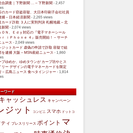
総合調査｜下野新聞 … – 下野新聞
- 2,457
ws
客のカード窃盗容疑、大日本印刷子会社社員
逮捕 – 日本経済新聞
- 2,265 views
造カード詐欺 ３人に実刑判決 札幌地裁 – 北
道新聞
- 2,074 views
ＡＯＮ、Ｅｄｙ対応の『電子マネーシール
ｏｒ ｉＰｈｏｎｅ ４』販売開始！ – サーチ
ニュース
- 2,049 views
レジットカード 虚偽の申請で詐取 容疑で組
部を逮捕 大阪 – MSN産経ニュース
- 1,860
ws
ープゆめか、ゆめタウンが カープ坊やとス
イリー デザインの電子マネーカードを限定
行 – 広島ニュース 食べタインジャー
- 1,814
ws
キーワード
キャッシュレス
キャンペーン
レジット
スマホ
コンビニ
ドットコ
マ
ポイント
フティ
プレスリリース