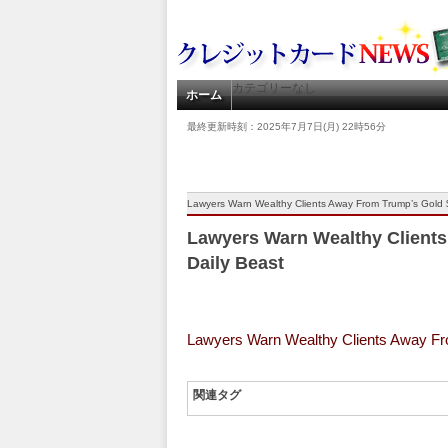
カテゴリーなし
ホーム
最終更新時刻：2025年7月7日(月) 22時56分
Lawyers Warn Wealthy Clients Away From Trump’s Gold 
Lawyers Warn Wealthy Clients
Daily Beast
Lawyers Warn Wealthy Clients Away F
関連タグ