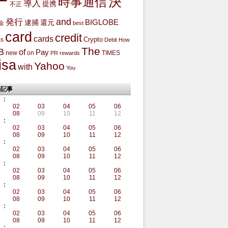
ー
決
時事通信
導入
提携
不正
and
発行
BIGLOBE
還元
逮捕
金
best
card
credit
cards
Crypto
ss
Debit
How
The
B
of
Pay
new
on
TIMES
PR
rewards
isa
Yahoo
with
You
の記事
:
02
03
04
05
06
08
09
10
11
12
:
02
03
04
05
06
08
09
10
11
12
:
02
03
04
05
06
08
09
10
11
12
:
02
03
04
05
06
08
09
10
11
12
:
02
03
04
05
06
08
09
10
11
12
:
02
03
04
05
06
08
09
10
11
12
: