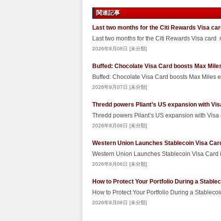
関連記事
Last two months for the Citi Rewards Visa ca
Last two months for the Citi Rewards Visa card
2026年8月08日 [未分類]
Buffed: Chocolate Visa Card boosts Max Miles
Buffed: Chocolate Visa Card boosts Max Miles 
2026年8月07日 [未分類]
Thredd powers Pliant’s US expansion with Vis
Thredd powers Pliant’s US expansion with Visa
2026年8月06日 [未分類]
Western Union Launches Stablecoin Visa Car
Western Union Launches Stablecoin Visa Card
2026年8月06日 [未分類]
How to Protect Your Portfolio During a Stabl
How to Protect Your Portfolio During a Stablec
2026年8月06日 [未分類]