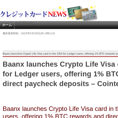
カテゴリーなし
ホーム
最終更新時刻：2025年5月29日(木) 3時11分
Baanx launches Crypto Life Visa card in the USA for Ledger users, offering 1% BTC rewards a
Baanx launches Crypto Life Visa 
for Ledger users, offering 1% B
direct paycheck deposits – Coint
Baanx launches Crypto Life Visa card in 
users, offering 1% BTC rewards and dire