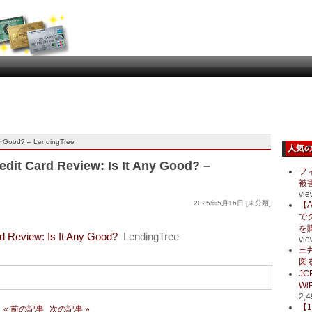
ny Good? – LendingTree
人気
it Card Review: Is It Any Good? –
フ
被
vie
2025年5月16日 [未分類]
【A
で
を
 Review: Is It Any Good?
LendingTree
vie
三
図る
J
Wi
2,4
【
« 前の記事
次の記事 »