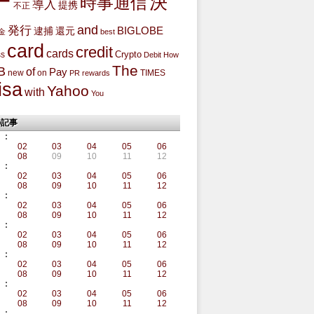
ー
決
時事通信
導入
提携
不正
and
発行
BIGLOBE
還元
逮捕
金
best
card
credit
cards
Crypto
ss
Debit
How
The
B
of
Pay
new
on
TIMES
PR
rewards
isa
Yahoo
with
You
の記事
:
02
03
04
05
06
08
09
10
11
12
:
02
03
04
05
06
08
09
10
11
12
:
02
03
04
05
06
08
09
10
11
12
:
02
03
04
05
06
08
09
10
11
12
:
02
03
04
05
06
08
09
10
11
12
:
02
03
04
05
06
08
09
10
11
12
: