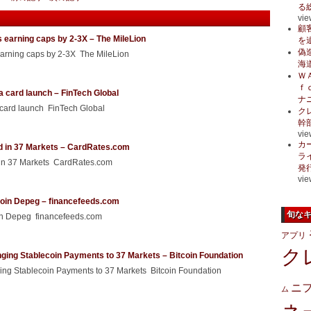
る
vie
顧
 earning caps by 2-3X – The MileLion
を
偽
earning caps by 2-3X The MileLion
海
Ｗ
ｆ
a card launch – FinTech Global
ナ
 card launch FinTech Global
ク
幹
vie
カ
d in 37 Markets – CardRates.com
ラ
 in 37 Markets CardRates.com
発
vie
ecoin Depeg – financefeeds.com
旬な
oin Depeg financefeeds.com
アプリ
ク
ging Stablecoin Payments to 37 Markets – Bitcoin Foundation
ng Stablecoin Payments to 37 Markets Bitcoin Foundation
ニ
ム