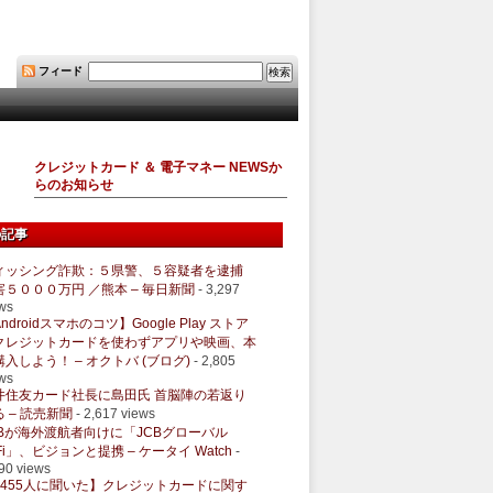
フィード
クレジットカード ＆ 電子マネー NEWSか
らのお知らせ
の記事
ィッシング詐欺：５県警、５容疑者を逮捕
害５０００万円 ／熊本 – 毎日新聞
- 3,297
ws
ndroidスマホのコツ】Google Play ストア
クレジットカードを使わずアプリや映画、本
購入しよう！ – オクトバ (ブログ)
- 2,805
ws
井住友カード社長に島田氏 首脳陣の若返り
 – 読売新聞
- 2,617 views
CBが海外渡航者向けに「JCBグローバル
Fi」、ビジョンと提携 – ケータイ Watch
-
90 views
1455人に聞いた】クレジットカードに関す