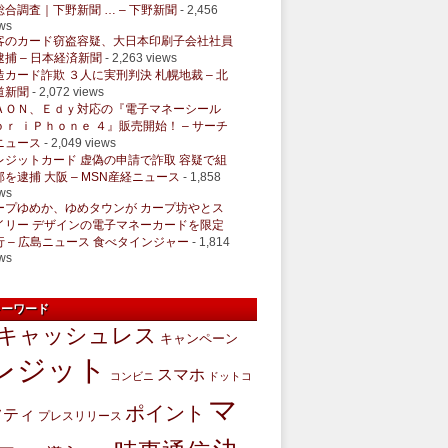
総合調査｜下野新聞 … – 下野新聞
- 2,456
ws
客のカード窃盗容疑、大日本印刷子会社社員
逮捕 – 日本経済新聞
- 2,263 views
造カード詐欺 ３人に実刑判決 札幌地裁 – 北
道新聞
- 2,072 views
ＡＯＮ、Ｅｄｙ対応の『電子マネーシール
ｏｒ ｉＰｈｏｎｅ ４』販売開始！ – サーチ
ニュース
- 2,049 views
レジットカード 虚偽の申請で詐取 容疑で組
部を逮捕 大阪 – MSN産経ニュース
- 1,858
ws
ープゆめか、ゆめタウンが カープ坊やとス
イリー デザインの電子マネーカードを限定
行 – 広島ニュース 食べタインジャー
- 1,814
ws
キーワード
キャッシュレス
キャンペーン
レジット
スマホ
コンビニ
ドットコ
マ
ポイント
フティ
プレスリリース