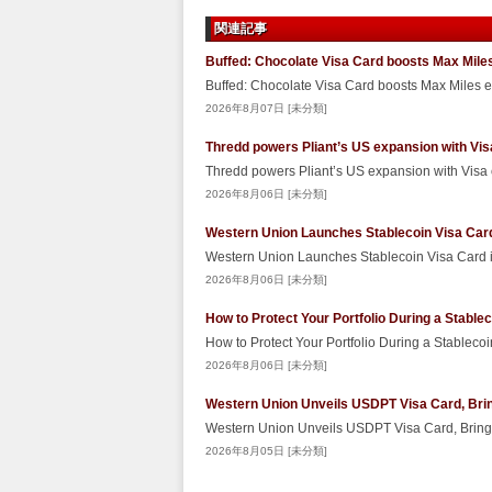
関連記事
Buffed: Chocolate Visa Card boosts Max Miles
Buffed: Chocolate Visa Card boosts Max Miles 
2026年8月07日 [未分類]
Thredd powers Pliant’s US expansion with Vis
Thredd powers Pliant’s US expansion with Visa
2026年8月06日 [未分類]
Western Union Launches Stablecoin Visa Car
Western Union Launches Stablecoin Visa Card
2026年8月06日 [未分類]
How to Protect Your Portfolio During a Stabl
How to Protect Your Portfolio During a Stablec
2026年8月06日 [未分類]
Western Union Unveils USDPT Visa Card, Brin
Western Union Unveils USDPT Visa Card, Bringi
2026年8月05日 [未分類]