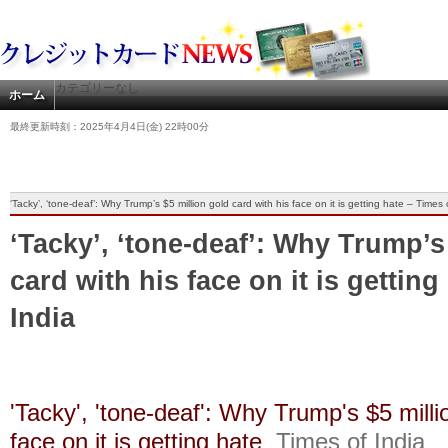
カテゴリーなし
ホーム
最終更新時刻：2025年4月4日(金) 22時00分
‘Tacky’, ‘tone-deaf’: Why Trump’s $5 million gold card with his face on it is getting hate – Times 
‘Tacky’, ‘tone-deaf’: Why Trump’s
card with his face on it is getting
India
'Tacky', 'tone-deaf': Why Trump's $5 milli
face on it is getting hate
Times of India